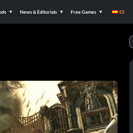
ods
News & Editorials
Free Games
ES