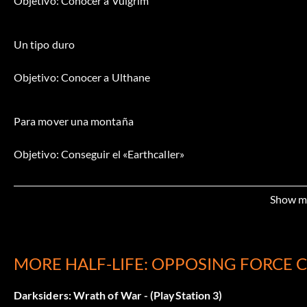
Objetivo: Conocer a Vulgrim
Un tipo duro
Objetivo: Conocer a Ulthane
Para mover una montaña
Objetivo: Conseguir el «Earthcaller»
¿Quién lleva la cuenta?
Show m
Objetivo: Derrotar a más ángeles que Ulthane
MORE HALF-LIFE: OPPOSING FORCE 
Acércate y toca a alguien
Darksiders: Wrath of War - (PlayStation 3)