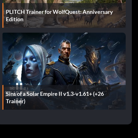
PLITCH Trainer for WolfQuest: Anniversary
Edition
Sins of a Solar Empire II v1.3-v1.61+ (+26
Trainer)