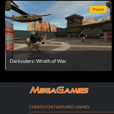
Objetivo: Eliminar a 160 enemigos mientras montas la bestia a
Trucos
Máquina de la ira
Objetivo: Recoger todos los poderes de la Ira
Reunidos
Objetivo: Conseguir «Ruin»
Darksiders: Wrath of War
Cazadora
Objetivo: Matar a 666 demonios
No me hagas enfadar
CHEATS FOR FEATURED GAMES