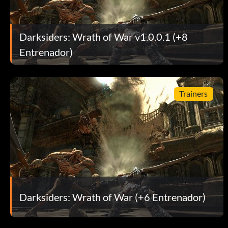
Objetivo: Matar a 10 enemigos con un ataque «Coloquio del gé
El Portador del Temblor
Darksiders: Wrath of War v1.0.0.1 (+8
Entrenador)
Objetivo: Conseguir el Guantelete del Temblor
Un viejo amigo
Trainers
Objetivo: Recoger misericordia
Reaper
Objetivo: Conseguir la guadaña
Darksiders: Wrath of War (+6 Entrenador)
Depredador aéreo