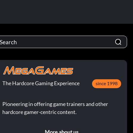
The Hardcore Gaming Experience
since 1998
Pioneering in offering game trainers and other
hardcore gamer-centric content.
More about us