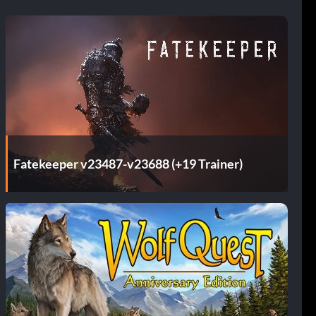
Fatekeeper v23487-v23688 (+19 Trainer)