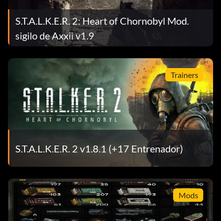
S.T.A.L.K.E.R. 2: Heart of Chornobyl Mod.
sigilo de Axxii v1.9
Trainers
S.T.A.L.K.E.R. 2 v1.8.1 (+17 Entrenador)
Mods