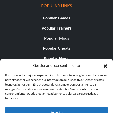
POPULAR LINKS
Popular Games
Popular Trainers
Popular Mods
Popular Cheats
Popular News
Gestionar el consentimiento
Popular Editorials
Para ofrecer las mejores experiencias, utilizamos tecnologías como las cookies
Popular Free Games
para almacenar y/o acceder a la información del dispositivo. Consentir estas
tecnologías nos permitirá procesar datos como el comportamiento de
LATEST UPDATES
navegación o identificaciones únicas en este sitio. No consentir o retirar el
consentimiento, puede afectar negativamente a ciertas características y
funciones.
Does This Hire Mean Anything for Tit...
Acepte