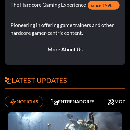
The Hardcore Gaming Experience
5 huevos: Birth Of A Game comentario
since 1998
6 huevos: Arte conceptual
Pioneering in offering game trainers and other
hardcore gamer-centric content.
7 huevos: Comentario de la orquesta
8 huevos: Comentario de Saphira
More About Us
9 huevos: Sienna Guillory comentario
10 huevos: Arte conceptual de personajes
LATEST UPDATES
11 huevos: Arte conceptual
NOTICIAS
ENTRENADORES
MODS
12 huevos: Arte conceptual
13 huevos: Comentario de Robert Carlyle