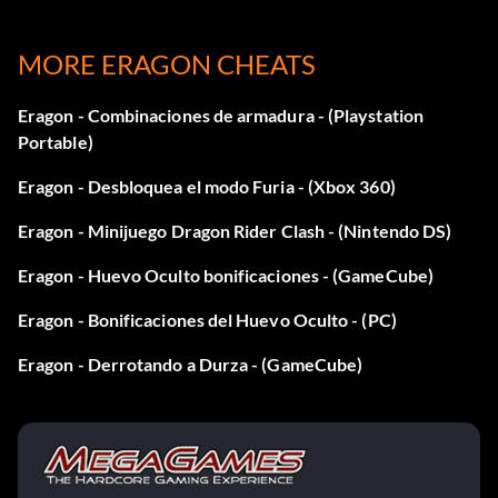
que esquivarlas. Continúa así hasta que esté muerto. Hay
un huevo secreto en este nivel, pero es extremadamente
difícil de encontrar. Busca el punto azul revelador en la
MORE ERAGON CHEATS
pantalla.
Eragon - Combinaciones de armadura - (Playstation
Portable)
Bonificaciones por huevos ocultos:
Eragon - Desbloquea el modo Furia - (Xbox 360)
Recoge los huevos ocultos que se encuentran a lo largo del
Eragon - Minijuego Dragon Rider Clash - (Nintendo DS)
juego para desbloquear las siguientes bonificaciones.
Eragon - Huevo Oculto bonificaciones - (GameCube)
1 huevo: Anuncio de los libros Eragon y Eldest
Eragon - Bonificaciones del Huevo Oculto - (PC)
2 huevos: Edward John Speleers comentario
Eragon - Derrotando a Durza - (GameCube)
3 huevos: Comentario sobre el diseño
4 huevos: Comentario sobre la dirección artística