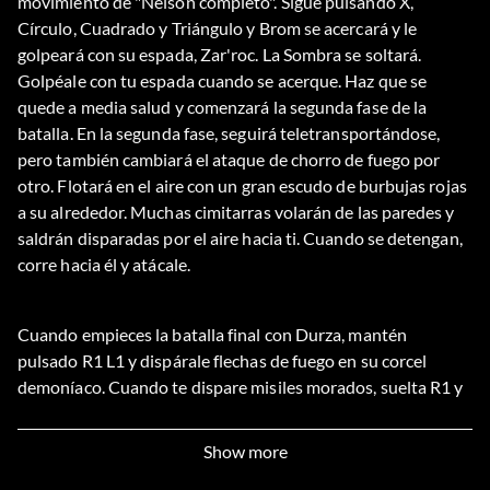
movimiento de "Nelson completo". Sigue pulsando X,
Círculo, Cuadrado y Triángulo y Brom se acercará y le
golpeará con su espada, Zar'roc. La Sombra se soltará.
Golpéale con tu espada cuando se acerque. Haz que se
quede a media salud y comenzará la segunda fase de la
batalla. En la segunda fase, seguirá teletransportándose,
pero también cambiará el ataque de chorro de fuego por
otro. Flotará en el aire con un gran escudo de burbujas rojas
a su alrededor. Muchas cimitarras volarán de las paredes y
saldrán disparadas por el aire hacia ti. Cuando se detengan,
corre hacia él y atácale.
Cuando empieces la batalla final con Durza, mantén
pulsado R1 L1 y dispárale flechas de fuego en su corcel
demoníaco. Cuando te dispare misiles morados, suelta R1 y
mantén pulsado L1. Pulsa X rápidamente y Eragon desviará
los misiles hacia Durza. Sin embargo, cuando la Sombra
Show more
dispare Bolas de Fuego, no podrás desviarlas. Sólo tienes