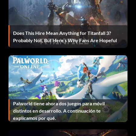
14 huevos: Comentario de los efectos sonoros
15 huevos: Garrett Hedlund comentario
16 huevos: Evolución de los juegos comentario
Does This Hire Mean Anything for Titanfall 3?
Probably Not, But Here’s Why Fans Are Hopeful
17 huevos: Arte conceptual
18 huevos: Sala del Trono nivel de bonificación
Desbloquea la Sala del Trono:
Encuentra todos los huevos ocultos del juego en cualquier
dificultad
Palworld tiene ahora dos juegos para móvil
distintos en desarrollo. A continuación te
explicamos por qué.
Desbloquea el modo Furia:
Pausa el juego, mantén pulsado L1 L2 R1 R2 y pulsa