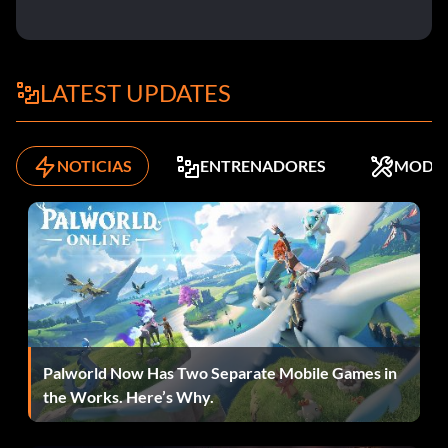
Buenas motos:
La Surge es la bicicleta normal más rápida.
LATEST UPDATES
Destruir a Morship en modo arcade:
NOTICIAS
ENTRENADORES
MODS
Utiliza dos misiles teledirigidos para destruir el Morship.
Palworld Now Has Two Separate Mobile Games in
the Works. Here’s Why.