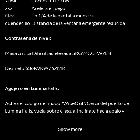
2064
Coches futuristas
xxx
Acelera el juego
flick
En 1/4 de la pantalla muestra
duendecillo
Distancia de la ventana emergente reducida
Contraseña de nivel:
Masa crítica Dificultad elevada SRG94CCFW7LH
Deshielo 636K9KW76ZMK
Agujero en Lumina Falls:
Activa el código del modo "WipeOut". Cerca del puerto de
Lumina Falls, vuela sobre el agua, inclínate hacia abajo y
entra en el pequeño agujero. Nota: Esto es difícil de hacer.
Show more
Atajo en Meza Virs: