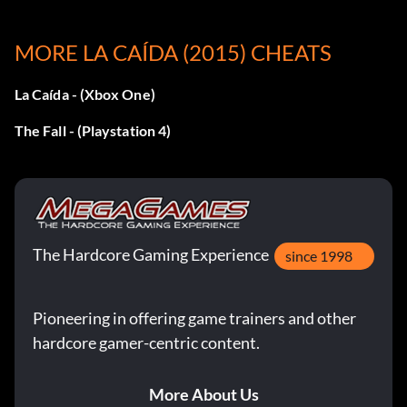
Hombre de hojalata Ni siquiera lo pensaste... 50
MORE LA CAÍDA (2015) CHEATS
Validado Complete su evaluación. 50
La Caída - (Xbox One)
The Fall - (Playstation 4)
The Hardcore Gaming Experience
since 1998
Pioneering in offering game trainers and other
hardcore gamer-centric content.
More About Us