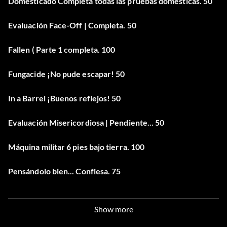
Domesticado Completa todas las pruebas domésticas. 50
Evaluación Face-Off | Completa. 50
Fallen ( Parte 1 completa. 100
Fungacide ¡No pude escapar! 50
In a Barrel ¡Buenos reflejos! 50
Evaluación Misericordiosa | Pendiente... 50
Máquina militar 6 pies bajo tierra. 100
Pensándolo bien... Confiesa. 75
Regicidio Hacer un lío real. 50
Show more
Sádico Light ’em up. 50