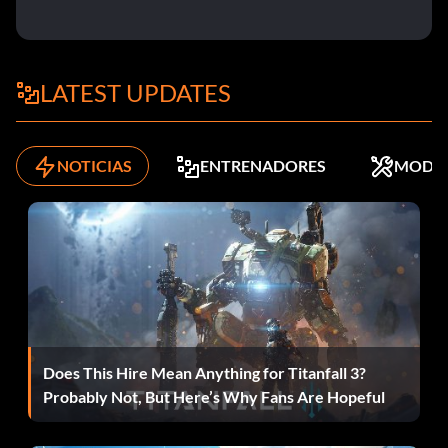
LATEST UPDATES
NOTICIAS
ENTRENADORES
MODS
Does This Hire Mean Anything for Titanfall 3?
Probably Not, But Here’s Why Fans Are Hopeful