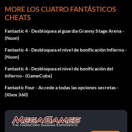
Colecciona 4 iconos de los Cuatro Fantásticos.
MORE LOS CUATRO FANTÁSTICOS
CHEATS
Desbloquea la fase de muerte por supervivencia 4: Arena
de Tikal:
Fantastic 4 - Desbloquea al guardia Granny Stage Arena -
(Nuon)
Colecciona 7 iconos de los Cuatro Fantásticos.
Fantastic 4 - Desbloquea el nivel de bonificación Infierno -
(Nuon)
Desbloquea la fase de supervivencia 5: Arena de Horus:
Fantastic 4 - Desbloquea el nivel de bonificación del
infierno - (GameCube)
Consigue 20 iconos de los Cuatro Fantásticos.
Fantastic Four - Accede a todas las opciones secretas -
(Xbox 360)
Survival Killing Stage 6: Elevator Arena:
Consigue 25 iconos de los Cuatro Fantásticos.
Supervivencia Matanza Fase 7: Arena del Escudo: