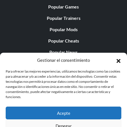
Popular Games
Popular Trainers
Popular Mods
Popular Cheats
Popular News
Gestionar el consentimiento
Popular Editorials
Para ofrecer las mejores experiencias, utilizamos tecnologías como las cookies
Popular Free Games
para almacenar y/o acceder a la información del dispositivo. Consentir estas
tecnologías nos permitirá procesar datos como el comportamiento de
LATEST UPDATES
navegación o identificaciones únicas en este sitio. No consentir o retirar el
consentimiento, puede afectar negativamente a ciertas características y
funciones.
Does This Hire Mean Anything for Tit...
Acepte
Denegar