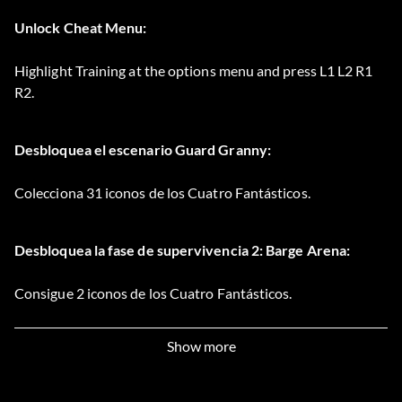
Unlock Cheat Menu:
Highlight Training at the options menu and press L1 L2 R1
R2.
Desbloquea el escenario Guard Granny:
Colecciona 31 iconos de los Cuatro Fantásticos.
Desbloquea la fase de supervivencia 2: Barge Arena:
Consigue 2 iconos de los Cuatro Fantásticos.
Show more
Desbloquea la fase de supervivencia 3: Arena
subterránea: