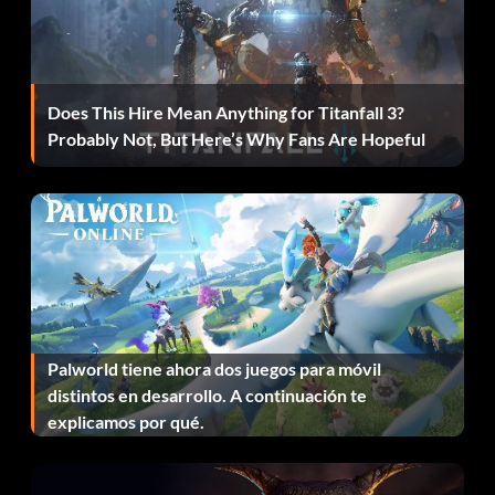
Biografías de los villanos clásicos de Los 4 Fantásticos 2
Compra por 2000 puntos.
Does This Hire Mean Anything for Titanfall 3?
Biografías de los Fantásticos 4 Compra por 2000 puntos.
Probably Not, But Here’s Why Fans Are Hopeful
Concepto de dibujos de monstruos jefes Compra por 1000
puntos.
Bocetos a lápiz de personajes Concepto Marvel Compra
por 1000 puntos.
Entrevista a Chris Evans Compra por 5000 puntos.
Palworld tiene ahora dos juegos para móvil
Los 4 Fantásticos Clásicos cubren 1 Compra por 2500
distintos en desarrollo. A continuación te
puntos.
explicamos por qué.
Los 4 Fantásticos clásicos cubren 2 Compras por 2500
puntos.