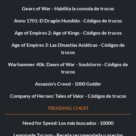
Gears of War - Habilita la consola de trucos
Bienvenido a San Giovanni - Ha llegado a San Giovanni - 10
Anno 1701: El Dragón Hundido - Códigos de trucos
Bienvenido a Sisteron - Has llegado a Sisteron - 10
Age of Empires 2: Age of Kings - Códigos de trucos
Bien viajado - Has completado 25 rutas en línea - 30
Age of Empires 3: Las Dinastías Asiáticas - Códigos de
trucos
Digno de un sultán - Tu garaje vale más de 20 millones de
créditos - 40
Warhammer 40k: Dawn of War - Soulstorm - Códigos de
trucos
Muñequera amarilla - Has ganado la Muñequera amarilla -
Assassin's Creed - 1000 Goldbr
10
Company of Heroes: Tales of Valor - Códigos de trucos
Yes We Can - Tú y tus amigos completáis juntos 25
acrobacias de Bucket List - 30
TRENDING CHEAT
You Are Playground Games - Has completado 100 juegos
Need for Speed: Los más buscados - 10000
de patio - 40
Lemonade Tycoon - Receta recomendada y precios