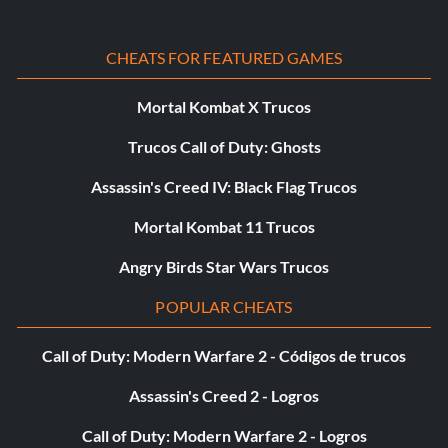
The Train's in Vain - Vence al tren en un evento de
Horizon Showcase - 10
CHEATS FOR FEATURED GAMES
Tira el guante: has completado 10 acrobacias de la lista de
cosas que hacer antes de morir - 10
Mortal Kombat X Trucos
Trucos Call of Duty: Ghosts
Usuario - Has participado en 20 eventos multijugador - 10
Assassin's Creed IV: Black Flag Trucos
Bienvenido a Castelletto - Has llegado a Castelletto - 10
Mortal Kombat 11 Trucos
Bienvenido a Horizon Europe - Llega al Festival Horizon
Angry Birds Star Wars Trucos
con estilo - 10
POPULAR CHEATS
Bienvenido a Montellino - Has llegado a Montellino - 10
Call of Duty: Modern Warfare 2 - Códigos de trucos
Bienvenido a Niza Massena - Has llegado a Niza Massena -
20
Assassin's Creed 2 - Logros
Call of Duty: Modern Warfare 2 - Logros
Bienvenido a San Martín - Ha llegado a San Martín - 20