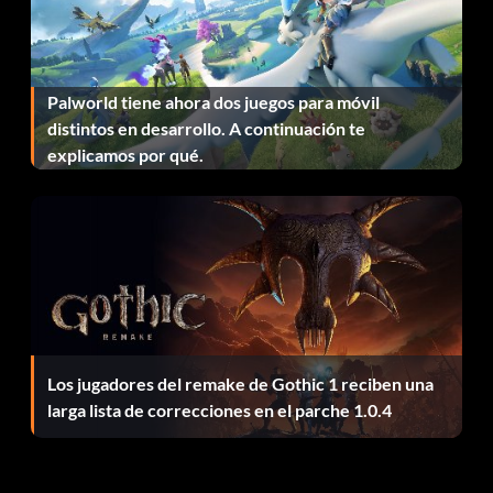
Cr en Rivales - 30
Muñequera de oro - Has ganado la Muñequera de oro - 50
Palworld tiene ahora dos juegos para móvil
Hit the Road Jack - Has completado el viaje por carretera
distintos en desarrollo. A continuación te
para aficionados - 10
explicamos por qué.
Aprendiz de horizonte - Has dominado tu primer evento
del campeonato - 10
Campeón de Horizonte - Véncelos a todos para
convertirte en Campeón de Horizonte - 40
Horizon Journeyman - Has dominado todos los eventos en
1 destino - 20
Los jugadores del remake de Gothic 1 reciben una
larga lista de correcciones en el parche 1.0.4
Maestro del horizonte - Has dominado todos los eventos
en 3 destinos - 30