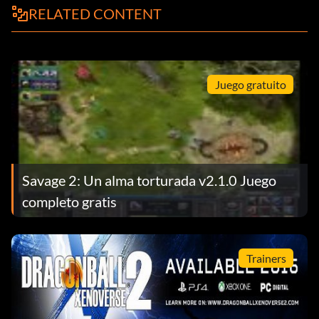
RELATED CONTENT
GPS humano - Has conducido por todas las carreteras del
juego - 50
On The Road Again - Has completado tu primer viaje por
carretera en línea - 10
Juego gratuito
Muñequera morada - Has ganado la Muñequera morada -
20
Roadtripper - Has completado los 3 viajes por carretera -
Savage 2: Un alma torturada v2.1.0 Juego
30
completo gratis
Sellout - Has ganado todas las primas de patrocinio
ofrecidas - 30
Trainers
Hábil - Has ganado 10 puntos de habilidad - 10
Smash Happy - Has encontrado y destrozado todos los