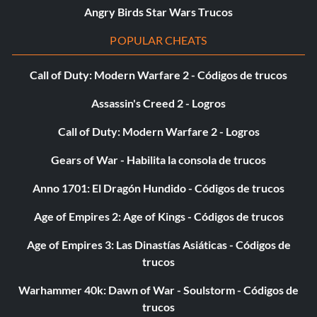
I'm a Ghostbuster, Not a Doctor!
Angry Birds Star Wars Trucos
POPULAR CHEATS
Recompensa: 20 puntos
Call of Duty: Modern Warfare 2 - Códigos de trucos
Objetivo: Revive a tus compañeros 20 veces.
Assassin's Creed 2 - Logros
I'm Picking Up A Signal…
Call of Duty: Modern Warfare 2 - Logros
Recompensa: 20 puntos
Gears of War - Habilita la consola de trucos
Anno 1701: El Dragón Hundido - Códigos de trucos
Objetivo: Obtener una exploración 100% PKE en una
criatura paranormal.
Age of Empires 2: Age of Kings - Códigos de trucos
Age of Empires 3: Las Dinastías Asiáticas - Códigos de
I've Quit Better Jobs Than This.
trucos
Recompensa: 20 puntos
Warhammer 40k: Dawn of War - Soulstorm - Códigos de
trucos