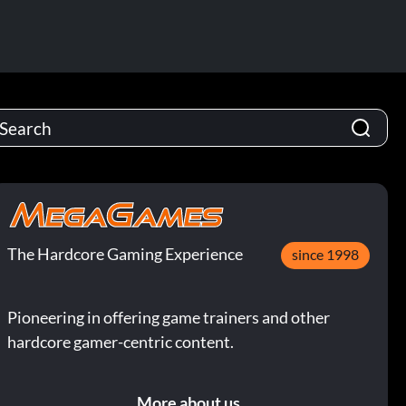
The Hardcore Gaming Experience
since 1998
Pioneering in offering game trainers and other
hardcore gamer-centric content.
More about us