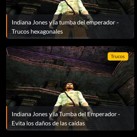
Todas las ubicaciones de artefactos en la laguna de Peng Lai
Sancai Plate=El secreto de la laguna de Peng Lai: Parte 2
Indiana Jones y la tumba del emperador -
Trucos hexagonales
Sima Qian Shiji=Cruz de Hierro
Tabla de Longjiang=La Base de Submarinos: Parte 2.
Trucos
Todas las ubicaciones de artefactos en la montaña Peng Lai
Zhao Mo Rhyton=El camino a Peng Lai
Pergamino Gui Jian=La Infiltración
Indiana Jones y la Tumba del Emperador -
Piedra Changan=La base aérea
Evita los daños de las caídas