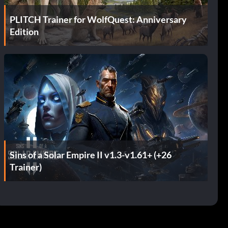
PLITCH Trainer for WolfQuest: Anniversary
Edition
Sins of a Solar Empire II v1.3-v1.61+ (+26
Trainer)