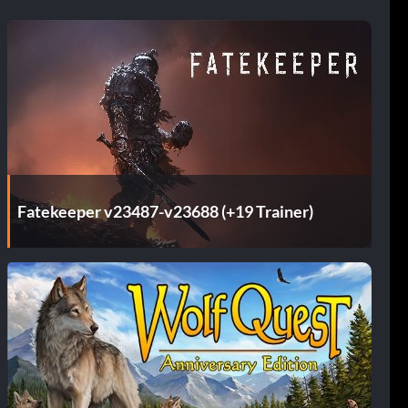
Fatekeeper v23487-v23688 (+19 Trainer)