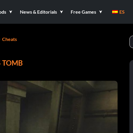
ods
News & Editorials
Free Games
ES
Cheats
S TOMB