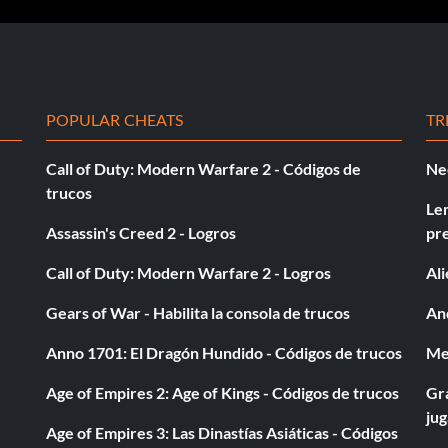
gón Negro
POPULAR CHEATS
TR
Call of Duty: Modern Warfare 2 - Códigos de
Ne
trucos
Le
Assassin's Creed 2 - Logros
pr
Call of Duty: Modern Warfare 2 - Logros
Al
ndy goes in and finds himself with a giant squid named
Gears of War - Habilita la consola de trucos
And
s home to have you for a snack. He doesn't go any
them later Kraken launches two sets of 7 yellow
Anno 1701: El Dragón Hundido - Códigos de trucos
Med
im. Do not attack him or the jellyfish just yet. Angle
imb up to dry land. Climb up as far as you can, you will
Age of Empires 2: Age of Kings - Códigos de trucos
Gra
T.
ju
Age of Empires 3: Las Dinastías Asiáticas - Códigos