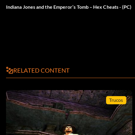
Todas las ubicaciones de artefactos en Estambul
Indiana Jones and the Emperor’s Tomb – Hex Cheats - (PC)
Manuscrito de Piri Reis=Istanbul Breakout
Sello Otomano=El Secreto De La Mezquita: Parte 1
Proclamación Deliana=El Palacio Hundido
Todas las ubicaciones de Artifact en Hong Kong
RELATED CONTENT
Máscara Tai-Tsu=El Loto Dorado
Trucos
Ídolo de Longshan=El Loto Dorado: Parte 2
Placa Qianlong=Las calles de Hong Kong.