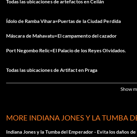
Todas las ubicaciones de artefactos en Ceilán
Ídolo de Ramba Vihara=Puertas de la Ciudad Perdida
Máscara de Mahavatu=El campamento del cazador
Port Negombo Relic=El Palacio de los Reyes Olvidados.
Todas las ubicaciones de Artifact en Praga
Show m
Medallón de Lebuse=La Biblioteca
Fragmento de Stochov=El Observatorio
MORE INDIANA JONES Y LA TUMBA 
Máscara cisterciense=Torre de Vega
Indiana Jones y la Tumba del Emperador - Evita los daños de l