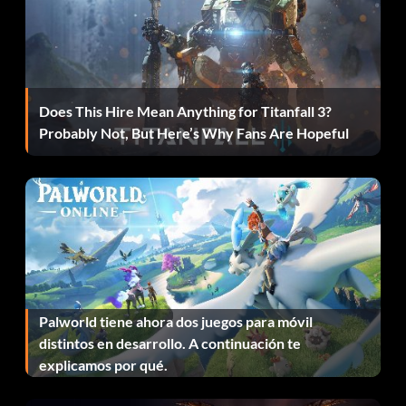
Profesor Henry Jones - 4C5AKH
Mac - P4PCDY
Chucho - 2GK562
Does This Hire Mean Anything for Titanfall 3?
Probably Not, But Here’s Why Fans Are Hopeful
Maniquí (hombre adulto) - QPWDMM
Maniquí (mujer adulta) - U7SMVK
Maniquí (niño hombre) - 2UJQWC
Maniquí (niño mujer) - 3PG5EL
Lao Che - 7AWX3J
Palworld tiene ahora dos juegos para móvil
distintos en desarrollo. A continuación te
Mola Ram - 82RMC2
explicamos por qué.
Boxeador - 7EQF47