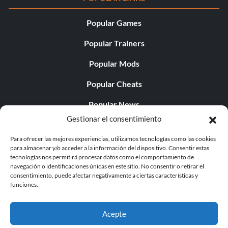
Popular Games
Popular Trainers
Popular Mods
Popular Cheats
Popular News
Gestionar el consentimiento
Popular Editorials
Para ofrecer las mejores experiencias, utilizamos tecnologías como las cookies
Popular Free Games
para almacenar y/o acceder a la información del dispositivo. Consentir estas
tecnologías nos permitirá procesar datos como el comportamiento de
LATEST UPDATES
navegación o identificaciones únicas en este sitio. No consentir o retirar el
consentimiento, puede afectar negativamente a ciertas características y
funciones.
Does This Hire Mean Anything for Tit...
Acepte