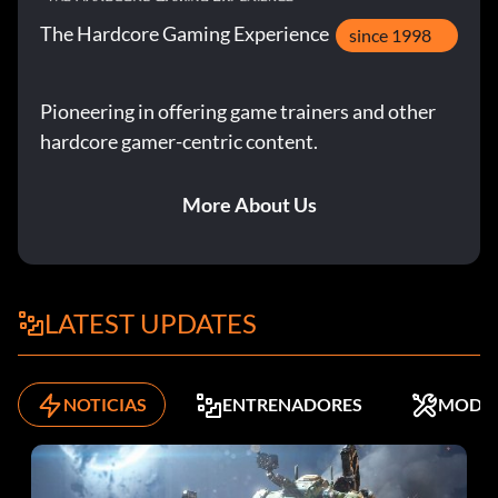
Indiana Jones (desierto) - M4C34K
The Hardcore Gaming Experience
since 1998
Indiana Jones 2 - FGLKYS
Pioneering in offering game trainers and other
Indiana Jones (Kali) - J2XS97
hardcore gamer-centric content.
Indiana Jones (DJ) - QUNZUT
More About Us
Indiana Jones (colección) - DZFY9S
Indiana Jones (CS) - 8BDJG5
LATEST UPDATES
Indiana Jones (oficial) - 3FQFKS
Willie (cantante) - 94RUAJ
NOTICIAS
ENTRENADORES
MODS
Salah - E88YRP