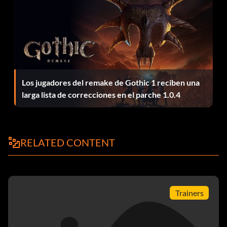
René Belloq - FTL48S
Dovchenko - WL4T6N
Biplano - 7VLKAF
Los jugadores del remake de Gothic 1 reciben una
larga lista de correcciones en el parche 1.0.4
Avión acrobático - RM3E84
Rolls-Royce Phantom - BC5PTY
RELATED CONTENT
Hot Rod - YLG2TN
Alien - PXT4UP
Trainers