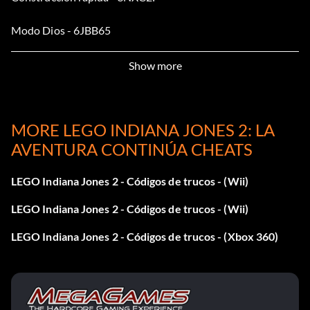
Modo Dios - 6JBB65
Fijación rápida - 3Z7PJX
Show more
Excavación rápida - XYAN83
MORE LEGO INDIANA JONES 2: LA
Sin miedo - TUXNZF
AVENTURA CONTINÚA CHEATS
Stud Magnet - EGSM5B
LEGO Indiana Jones 2 - Códigos de trucos - (Wii)
Imán para monedas - EGSM5B
LEGO Indiana Jones 2 - Códigos de trucos - (Wii)
Látigo de serpiente - 2U7YCV
LEGO Indiana Jones 2 - Códigos de trucos - (Xbox 360)
Indiana Jones 1 - PGWSEA
Indiana Jones (disfrazado) - 2W8QR3