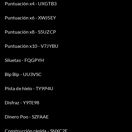
Puntuación x4 - UXGTB3
Puntuación x6 - XWJ5EY
Puntuación x8 - S5UZCP
Puntuación x10 - V7JYBU
Siluetas - FQGPYH
Bip Bip - UU3VSC
Pista de hielo - TY9P4U
Disfraz - Y9TE98
Dinero Poo - SZFAAE
Construcción rápida - SNXC2F