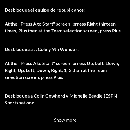
Desbloquea el equipo de republicanos:
At the "Press A to Start" screen, prress Right thirteen
times, Plus then at the Team selection screen, press Plus.
Desbloquea a J. Cole y 9th Wonder:
At the "Press A to Start" screen, prress Up, Left, Down,
Right, Up, Left, Down, Right, 1, 2 then at the Team
selection screen, press Plus.
Desbloquea a Colin Cowherd y Michelle Beadle (ESPN
Sportsnation):
At the "Play Now" screen, enter ESP for player one and
Show more
NSN for player two. Then, at the "Enter Initials" screen