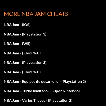
press Plus.
MORE NBA JAM CHEATS
unlock the NBA Mascots:
NBA Jam - (iOS)
At the "Play Now" screen, enter MAS for player one and
COT for player two. Then, at the "Enter Initials" screen
NBA Jam - (Playstation 3)
press Plus.
NBA Jam - (Wii)
NBA Jam - (Xbox 360)
Desbloquear Tim Kitzrow (locutor) y Mark Turmell
(desarrollador):
NBA Jam - (Playstation 3)
At the "Play Now" screen, enter MJT for player one.
NBA Jam - (Xbox 360)
Then, at the "Enter Initials" screen press Plus.
NBA Jam - Equipos de desarrollo - (Playstation 2)
NBA Jam - Turbo ilimitado - (Super Nintendo)
Modo Cabezón:
NBA Jam - Varios Trucos - (Playstation 2)
Completa con éxito Jam Camp.