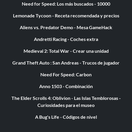
Need for Speed: Los más buscados - 10000
Privilegio Mini Men (Mini Ming): Reduce a Yao Ming a su
Lemonade Tycoon - Receta recomendada y precios
tamaño más pequeño en la Batalla con el Jefe Yao Ming.
Aliens vs. Predator Demo - Mesa GameHack
Power UPS Privilege (Remix Champion): Completa el
Remix Tour.
Andretti Racing - Coches extra
Medieval 2: Total War - Crear una unidad
Grand Theft Auto : San Andreas - Trucos de jugador
Need For Speed: Carbon
Anno 1503 - Combinación
The Elder Scrolls 4: Oblivion - Las Islas Temblorosas -
Curiosidades para el museo
A Bug's Life - Códigos de nivel