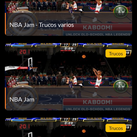
Equipo Stickman (Operación Stickman): Derrota al equipo
Stickman en la campaña clásica.
NBA Jam - Trucos varios
Desbloquea batallas contra jefes:
Batalla de jefes con Chris Paul (CP3): Gana el desafío de
oro de los New Orleans Hornets en Gira Remix.
Trucos
Dr. J Boss Battle (Dr. J): Gana el desafío de oro de los
Philadelphia 76ers en Gira Remix.
Batalla de jefes con Dwayne Wade (Flash): Gana el
Desafío de Oro de los Miami Heat en Gira Remix.
NBA Jam
Batalla de jefes Karl Malone (Cartero): Gana el desafío de
oro de los Utah Jazz en Gira Remix.
Trucos
Batalla de jefes Kobe Bryant (Mamba Negra): Gana el