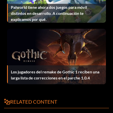
éxito en una partida.
Palworld tiene ahora dos juegos para móvil
distintos en desarrollo. A continuación te
Detlef Schrempf (Sin "I" en Equipo): Gana una partida 2P
explicamos por qué.
contra la CPU.
Dominique Wilkins, Spud Webb (Representante de la
División Sureste): Gana el Equipo Leyenda de la División
Sureste en la Campaña Clásica.
Drazen Petrovic (El espíritu de la competición): Completa
una partida de 21 contra un amigo.
Los jugadores del remake de Gothic 1 reciben una
Dr. J (High Flyer): Realiza 10 alley-oops con éxito.
larga lista de correcciones en el parche 1.0.4
George Gervin (Buzzer Winer): Lanza un tiro Buzzer
Winer para ganar un partido 2 contra 2.
RELATED CONTENT
Glen Rice (Triplicar): Gana a la CPU en una partida 2V2