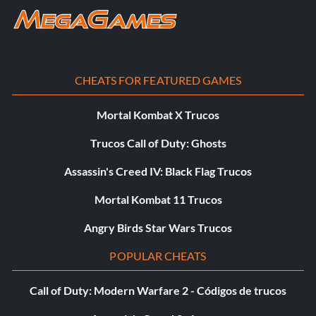
Baloncesto de lava (Bombero): Apaga el fuego de tu
oponente cuatro veces en una partida.
USA Basketball (Rompe el sello): Gana un partido contra la
CHEATS FOR FEATURED GAMES
CPU.
Mortal Kombat X Trucos
NBA Jam Baloncesto (¡En Fuego!): Enciende el fuego en un
partido para uno o dos jugadores.
Trucos Call of Duty: Ghosts
Baloncesto con cara feliz (Persistente): Realiza diez
Assassin's Creed IV: Black Flag Trucos
putbacks con éxito.
Mortal Kombat 11 Trucos
Baloncesto en tierra (Gran pelea): Gana a la CPU en una
Angry Birds Star Wars Trucos
partida de Eliminación.
POPULAR CHEATS
Baloncesto de cobalto (Wrecking Crew): Gana a la CPU en
Smash en dos minutos o menos.
Call of Duty: Modern Warfare 2 - Códigos de trucos