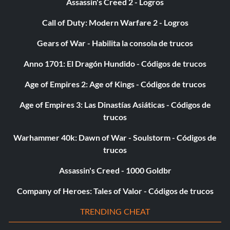
Assassin's Creed 2 - Logros
Globe Basketball (Campeón de Remixes): Gira completa
de remezclas.
Call of Duty: Modern Warfare 2 - Logros
Gears of War - Habilita la consola de trucos
Desbloquear privilegios:
Anno 1701: El Dragón Hundido - Códigos de trucos
Privilegio Turbo ilimitado (Dominación de la Conferencia
Age of Empires 2: Age of Kings - Códigos de trucos
Este): Gana la Campaña Clásica con un equipo de cada
división de la Conferencia Este.
Age of Empires 3: Las Dinastías Asiáticas - Códigos de
trucos
1 Tiro de Privilegio (Dominación de la Conferencia Oeste):
Gana la Campaña Clásica con un equipo de cada división
Warhammer 40k: Dawn of War - Soulstorm - Códigos de
de la Conferencia Oeste.
trucos
Assassin's Creed - 1000 Goldbr
Privilegio del modo Cabezón (Fundamentos): Completa
Jam Camp.
Company of Heroes: Tales of Valor - Códigos de trucos
Privilegio de cámara (Habilidades locas): Realiza diez
TRENDING CHEAT
cruces con éxito en una partida.