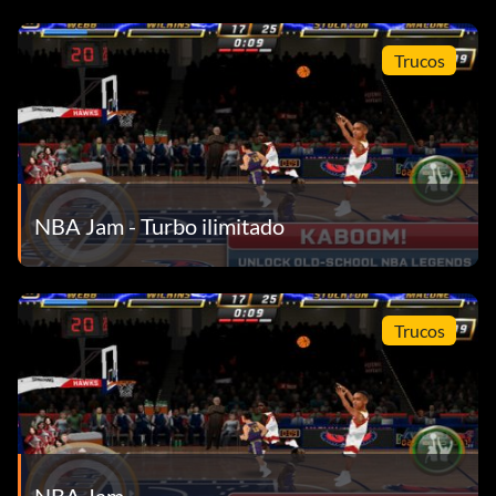
triplicando o superando su puntuación.
Hakeem Olajuwon, Kenny Smith (Representante de la
Trucos
División Suroeste): Gana el Equipo Leyenda de la División
Suroeste en la Campaña Clásica.
James Worthy (Debes ser mantequilla): Consigue una
racha de 10 victorias en la Campaña clásica.
NBA Jam - Turbo ilimitado
John Starks, Patrick Ewing (Representante de la División
Atlántica): Gana el Equipo Leyenda de la División Atlántica
en la Campaña Clásica.
Trucos
John Stockton, Karl Malone (Representante de la División
Noroeste): Gana el Equipo Leyenda de la División
Noroeste en la Campaña Clásica.
Kenny Anderson (Dedos Pegajosos): Roba el balón 10
veces en un partido.
NBA Jam