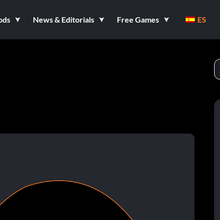
ods
News & Editorials
Free Games
ES