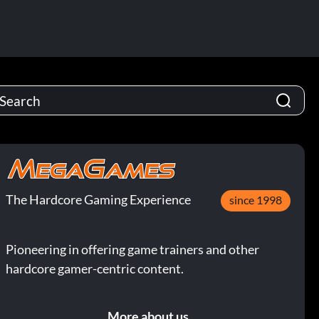
The Hardcore Gaming Experience
since 1998
Pioneering in offering game trainers and other
hardcore gamer-centric content.
More about us