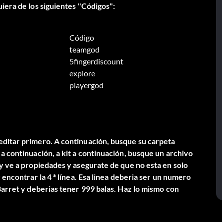
iera de los siguientes "Códigos":
Código
teamgod
5fingerdiscount
explore
playergod
editar primero. A continuación, busque su carpeta
a continuación, a kit a continuación, busque un archivo
 y ve a propiedades y asegurate de que no esta en solo
 encontrar la 4 ª línea. Esa linea deberia ser un numero
Barret y deberias tener 999 balas. Haz lo mismo con