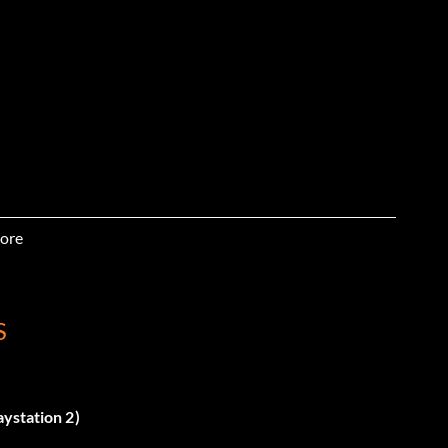
ore
S
ystation 2)