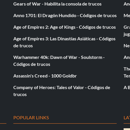
Gears of War - Habilita la consola de trucos
And
ortuguesa
Anno 1701: El Dragón Hundido - Códigos de trucos
Med
ón escocesa
Age of Empires 2: Age of Kings - Códigos de trucos
Gra
ju
Age of Empires 3: Las Dinastías Asiáticas - Códigos
de trucos
Ne
Warhammer 40k: Dawn of War - Soulstorm -
An
a
Códigos de trucos
The
scudo de la comunidad
Assassin's Creed - 1000 Goldbr
Te
 liga francesa
Company of Heroes: Tales of Valor - Códigos de
A B
trucos
lemania
ga holandesa
POPULAR LINKS
LA
dida - Gana el Escudo de Italia