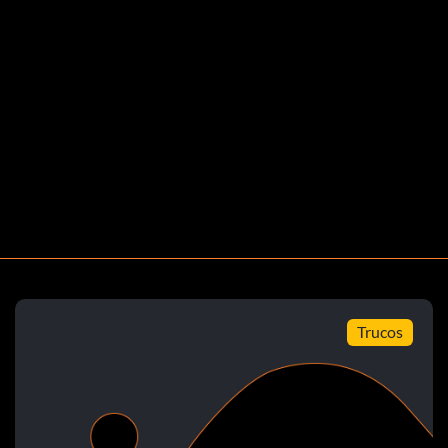
la
Trucos
mana