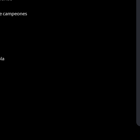
 de campeones
ola