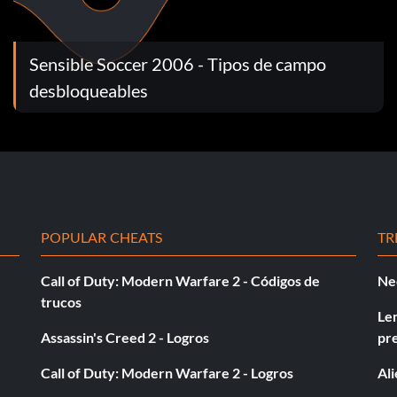
Sensible Soccer 2006 - Tipos de campo
desbloqueables
a
POPULAR CHEATS
TR
 Eurocopa Uefa
Call of Duty: Modern Warfare 2 - Códigos de
Ne
trucos
cesa
Le
Assassin's Creed 2 - Logros
pr
Call of Duty: Modern Warfare 2 - Logros
Al
 holandesa