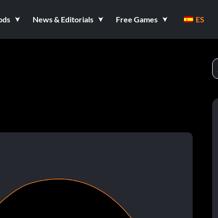
ods
News & Editorials
Free Games
ES