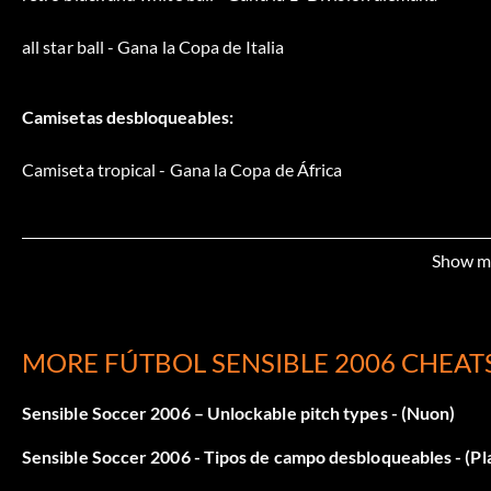
all star ball - Gana la Copa de Italia
Camisetas desbloqueables:
Camiseta tropical - Gana la Copa de África
Codemasters Shirt - Gana el campeonato de la liga inglesa
Show m
Camiseta "I love sensi" - Gana la 2ª División francesa
Camisa Lederhosen - Gana la 2ª División alemana
MORE FÚTBOL SENSIBLE 2006 CHEAT
Camiseta Showtime - Gana la 2ª división holandesa
Sensible Soccer 2006 – Unlockable pitch types - (Nuon)
Camiseta Tuxedo - Gana la B Div italiana
Sensible Soccer 2006 - Tipos de campo desbloqueables - (Pla
Camiseta Guerrilla - Gana la 2ª División portuguesa