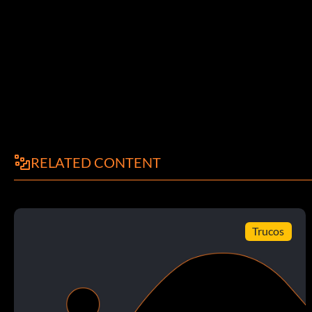
Camiseta de tartán - Gana la liga escocesa
Tipo de camiseta local y visitante - Gana la 2ª División españo
Pantalones cortos desbloqueables:
Pantalones cortos tropicales - Gana la Copa Asiática
RELATED CONTENT
Union jack shorts - Gana la copa de la liga inglesa
Pantalones cortos Hearts - Gana la Copa de Francia
Trucos
Pantalones cortos de lederhosen - Gana la copa de la liga ale
Kinky shorts - Gana la copa holandesa
Pantalones cortos de cuero - Gana la Copa de la Liga italiana