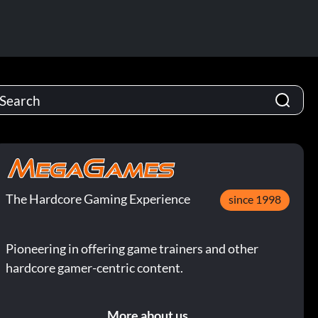
The Hardcore Gaming Experience
since 1998
Pioneering in offering game trainers and other
hardcore gamer-centric content.
More about us