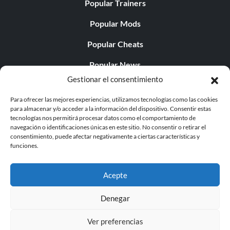
Popular Trainers
Popular Mods
Popular Cheats
Popular News
Gestionar el consentimiento
Popular Editorials
Para ofrecer las mejores experiencias, utilizamos tecnologías como las cookies
Popular Free Games
para almacenar y/o acceder a la información del dispositivo. Consentir estas
tecnologías nos permitirá procesar datos como el comportamiento de
LATEST UPDATES
navegación o identificaciones únicas en este sitio. No consentir o retirar el
consentimiento, puede afectar negativamente a ciertas características y
funciones.
Does This Hire Mean Anything for Tit...
Acepte
Denegar
© 1998 - 2026 MegaGames.com All rights reserved
Ver preferencias