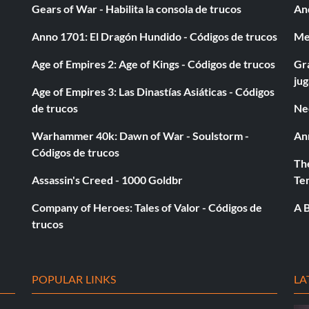
Gears of War - Habilita la consola de trucos
And
Anno 1701: El Dragón Hundido - Códigos de trucos
Med
Age of Empires 2: Age of Kings - Códigos de trucos
Gra
ju
Age of Empires 3: Las Dinastías Asiáticas - Códigos
de trucos
Ne
Warhammer 40k: Dawn of War - Soulstorm -
An
Códigos de trucos
The
Assassin's Creed - 1000 Goldbr
Te
Company of Heroes: Tales of Valor - Códigos de
A B
trucos
POPULAR LINKS
LA