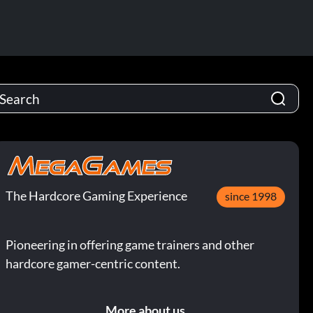
The Hardcore Gaming Experience
since 1998
Pioneering in offering game trainers and other
hardcore gamer-centric content.
More about us