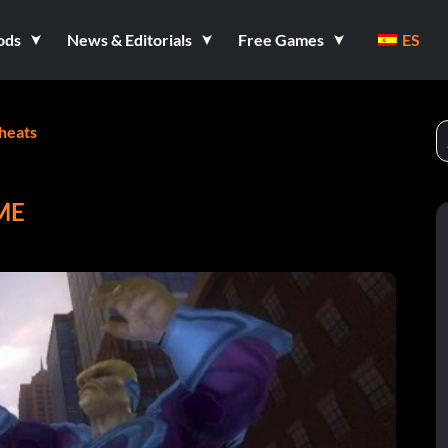
ods
News & Editorials
Free Games
ES
heats
ME