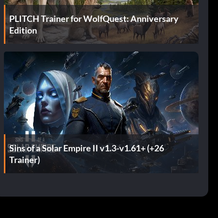
PLITCH Trainer for WolfQuest: Anniversary
Edition
Sins of a Solar Empire II v1.3-v1.61+ (+26
Trainer)