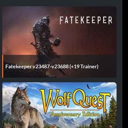
Fatekeeper v23487-v23688 (+19 Trainer)