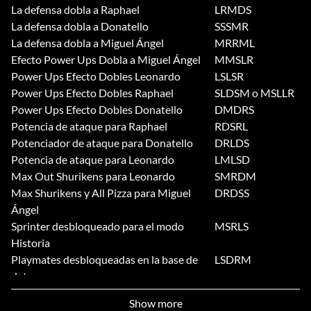
La defensa dobla a Raphael
LRMDS
La defensa dobla a Donatello
SSSMR
La defensa dobla a Miguel Ángel
MRRML
Efecto Power Ups Dobla a Miguel Ángel
MMSLR
Power Ups Efecto Dobles Leonardo
LSLSR
Power Ups Efecto Dobles Raphael
SLDSM o MSLLR
Power Ups Efecto Dobles Donatello
DMDRS
Potencia de ataque para Raphael
RDSRL
Potenciador de ataque para Donatello
DRLDS
Potencia de ataque para Leonardo
LMLSD
Max Out Shurikens para Leonardo
SMRDM
Max Shurikens y All Pizza para Miguel
DRDSS
Ángel
Sprinter desbloqueado para el modo
MSRLS
Historia
Playmates desbloqueadas en la base de
LSDRM
datos
Nuevos efectos de sonido
SMMRS
Show more
Potencia de defensa para Miguel Ángel
MSRMM