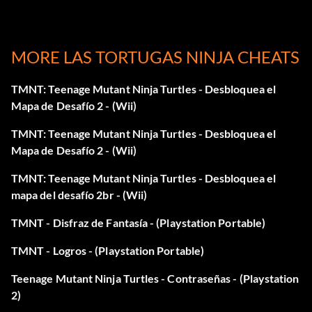
Arte Playmates
MORE LAS TORTUGAS NINJA CHEATS
Ir a las opciones y luego ir a la pantalla de contraseña. A
TMNT: Teenage Mutant Ninja Turtles - Desbloquea el
continuación verás 5 letras con símbolos. Escribe
L S D R
Mapa de Desafío 2 - (Wii)
M
eso significa Leo Splinter Don Raf y Mike. Ok entonces
deberias recibir un mensaje que dice PLAYMATES
TMNT: Teenage Mutant Ninja Turtles - Desbloquea el
DATABASE IS UNLOCKED. Entonces vuelve a la pantalla
Mapa de Desafío 2 - (Wii)
principal y ve a base de datos. Al hacer clic en él una nueva
pantalla debe venir y decir compañeros de juego con la
TMNT: Teenage Mutant Ninja Turtles - Desbloquea el
imagen de las tortugas haga clic en él y usted estará
mapa del desafío 2br - (Wii)
buscando en algún arte fresco.
TMNT - Disfraz de Fantasía - (Playstation Portable)
Miguel Ángel recibirá un arma mejorada
TMNT - Logros - (Playstation Portable)
en el modo historia
Teenage Mutant Ninja Turtles - Contraseñas - (Playstation
2)