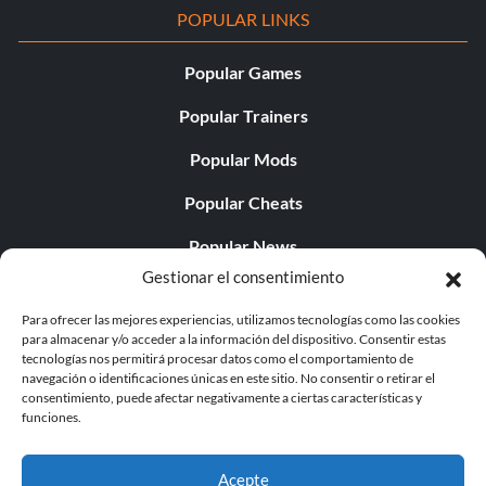
POPULAR LINKS
Popular Games
Popular Trainers
Popular Mods
Popular Cheats
Popular News
Gestionar el consentimiento
Popular Editorials
Para ofrecer las mejores experiencias, utilizamos tecnologías como las cookies
Popular Free Games
para almacenar y/o acceder a la información del dispositivo. Consentir estas
tecnologías nos permitirá procesar datos como el comportamiento de
LATEST UPDATES
navegación o identificaciones únicas en este sitio. No consentir o retirar el
consentimiento, puede afectar negativamente a ciertas características y
funciones.
Palworld ya cuenta con dos versiones para móvil
independientes...
Acepte