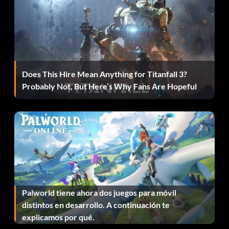
situada junto a cada apuesta lateral y establezca los totales
máximos de las apuestas. A continuación, haga clic en
"Siguiente". Ahora añada su golfista creado o golfista de su
elección y otro golfista que no le interese. Haga clic en
"Siguiente" y seleccione el campo en el que desea jugar y
haga clic en "Siguiente". Cuando empieces tu partido solo
Does This Hire Mean Anything for Titanfall 3?
usa el golfista que quieras para conseguir el dinero y los
Probably Not, But Here’s Why Fans Are Hopeful
puntos de experiencia. Hazlo lo mejor que puedas y luego
juega mal con el otro golfista. Al final del partido ganarás
mucho dinero sobre los totales laterales y conseguirás al
menos 100 puntos de experiencia.
Puntos de jugador de fácil creación:
Una forma fácil de conseguir puntos para tu persona creada
es ir al modo temporada del PGA Tour. Cuanto mejor sea tu
Palworld tiene ahora dos juegos para móvil
ronda, más puntos conseguirás.
distintos en desarrollo. A continuación te
explicamos por qué.