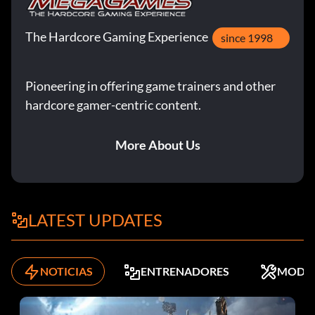
a Tiger en uno de sus desafíos. Si es al principio del juego y
EA Sports, Nike, Nike TW Collection, Adidas o Under
Armour te ofrecen un patrocinio, declínalo. A continuación,
The Hardcore Gaming Experience
since 1998
vuelve a cargar tu perfil, entra de nuevo en el modo Rivales
y no guardes tu perfil. Sal de nuevo al menú principal. La
Pioneering in offering game trainers and other
mayoría de las veces te ofrecerán un patrocinio diferente.
Esto se hace para que puedas conseguir los patrocinios
hardcore gamer-centric content.
mencionados más adelante en el juego y así tener muchos
más objetos entre los que elegir, con mayores pagos. Si
More About Us
coges un patrocinio de Precept, TaylorMade, Bridgestone,
etc. al principio, conseguirás pequeños pagos, pero sólo en
unas pocas partidas.
LATEST UPDATES
En el menú principal, ve a "Modos de juego". Haga clic en
"Personalizado". En la siguiente pantalla, seleccione "Tipo
de juego" y, a continuación, el número de hoyos que desee.
NOTICIAS
ENTRENADORES
MODS
A continuación, haga clic en "Side Games" en la parte
izquierda de la pantalla. En esta pantalla, marque la casilla