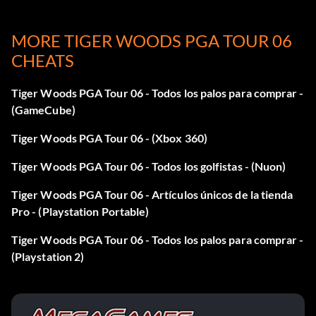
Par 4 Green En 1 2 puntos de juego largo: Golpea un green
MORE TIGER WOODS PGA TOUR 06
de par 4 de un solo tiro.
CHEATS
Bajo par 2.000 puntos: Haz una ronda por debajo del par.
Tiger Woods PGA Tour 06 - Todos los palos para comprar -
(GameCube)
He encontrado un pequeño truco en este juego iniciar una
carrera el nombre del personaje ir a custum juego iniciar un
Tiger Woods PGA Tour 06 - (Xbox 360)
partido poner i nthe juegos laterales a la apuesta máxima
Tiger Woods PGA Tour 06 - Todos los golfistas - (Nuon)
de allí iniciar el juego con tu personaje y otro personaje
jugado humano hacer que el otro personaje juegue débil y u
Tiger Woods PGA Tour 06 - Artículos únicos de la tienda
puede hacer un montón de dinero como 50 000 en 9 hoyos.
Pro - (Playstation Portable)
Tiger Woods PGA Tour 06 - Todos los palos para comprar -
Dinero fácil:
(Playstation 2)
Cuando juegues en el modo Rivales, guarda tu perfil cada
vez que salgas al menú principal. A veces te ofrecerán un
patrocinio cuando hayas hecho algo grande, como derrotar