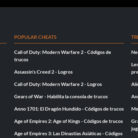
ackDown en el Universo WWE
ompleto con Christian
POPULAR CHEATS
TR
Rey Mysterio
Call of Duty: Modern Warfare 2 - Códigos de
Ne
as en PPV en WWE Universe
trucos
Le
S. Undertaker
Assassin's Creed 2 - Logros
pr
l Universo WWE
Call of Duty: Modern Warfare 2 - Logros
Al
Gears of War - Habilita la consola de trucos
And
 Superstars en Universo WWE
Anno 1701: El Dragón Hundido - Códigos de trucos
Med
niverso WWE
Age of Empires 2: Age of Kings - Códigos de trucos
Gra
rs en el Universo WWE
ju
Age of Empires 3: Las Dinastías Asiáticas - Códigos