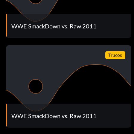
Goldust - Gana 10 combates individuales en RAW en el Un
WWE SmackDown vs. Raw 2011
Jake "The Snake" Roberts - Derrota a Jake en la semana 9 de
Jimmy "Superfly" Snuka - Derrota a Snuka en la semana 10 
Trucos
Mickie James - Gana 5 combates individuales solo para Di
Mike Knox - Gana 5 combates individuales en SmackDown
Mr. McMahon - Wrestlemania Challenge Match completo c
Paul Bearer (Manager) - Completo VS. Undertaker RTWM S
Ricky "The Dragon" Steamboat - Wrestlemania Challenge M
WWE SmackDown vs. Raw 2011
Rob Van Dam - Completa el RTWM de Rey Mysterio con él 