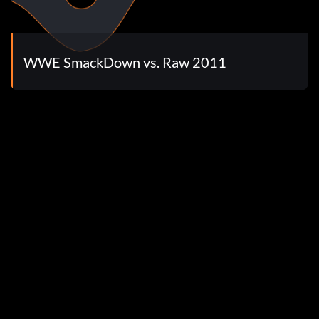
iverso WWE
WWE SmackDown vs. Raw 2011
 VS. Undertaker, sin sufrir daños en las extremidades.
de VS. Undertaker en tres minutos
vas en Universo WWE
 en el Universo WWE
on John Cena
toryline
atch completo con Chris Jericho
puesto en Bueno