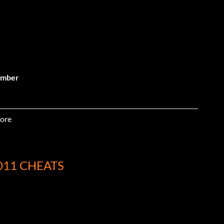
hamber
restlemania
ore
11 CHEATS
 in a Cell
de Campeones