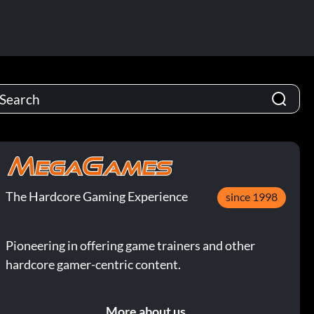
The Hardcore Gaming Experience
since 1998
Pioneering in offering game trainers and other
hardcore gamer-centric content.
More about us