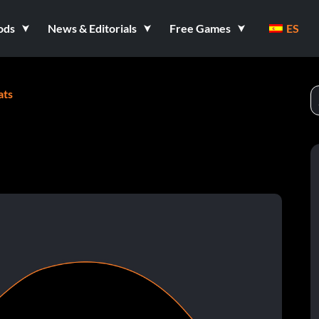
ods
News & Editorials
Free Games
ES
ats