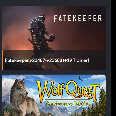
Fatekeeper v23487-v23688 (+19 Trainer)