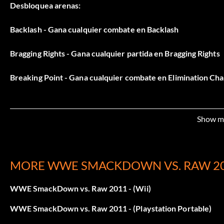
Desbloquea arenas:
Backlash - Gana cualquier combate en Backlash
Bragging Rights - Gana cualquier partida en Bragging Rights
Breaking Point - Gana cualquier combate en Elimination C
Druid Arena - Completa TODAS las historias de Camino a W
Show m
ECW Arena - Gana cualquier combate en SummerSlam
Extreme Rules - Gana cualquier combate en Extreme Rules
MORE WWE SMACKDOWN VS. RAW 20
Hell in a Cell (Pay Per View) - Gana cualquier combate en Hell
WWE SmackDown vs. Raw 2011 - (Wii)
Judgment Day - Gana cualquier combate en Royal Rumble
WWE SmackDown vs. Raw 2011 - (Playstation Portable)
Noche de Campeones - Gana cualquier combate en Noche 