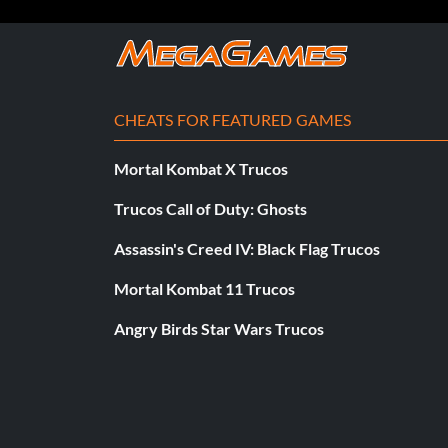
Shelton Benjamin - Gana 10 combates individuales en Sm
Stone Cold Steve Austin - Wrestlemania Challenge Match c
CHEATS FOR FEATURED GAMES
Terry Funk - Wrestlemania Challenge Match completo con 
Mortal Kombat X Trucos
The Bella Twins - Gana el Campeonato Femenino o de Div
Trucos Call of Duty: Ghosts
The Rock - Completar Wrestlemania Challenge Match en V
Assassin's Creed IV: Black Flag Trucos
Vladimir Koslov - Gana 1 combate individual en RAW en e
Mortal Kombat 11 Trucos
William Regal - Gana 10 combates uno contra uno en WWE
Angry Birds Star Wars Trucos
Yoshi Tatsu - Gana combates individuales en RAW en el U
Zack Ryder - Gana 1 combate individual en WWE Supersta