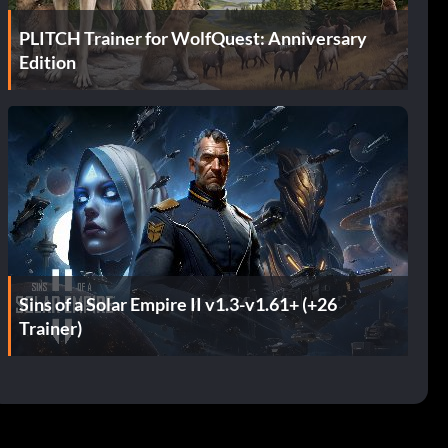
PLITCH Trainer for WolfQuest: Anniversary
Edition
Sins of a Solar Empire II v1.3-v1.61+ (+26
Trainer)