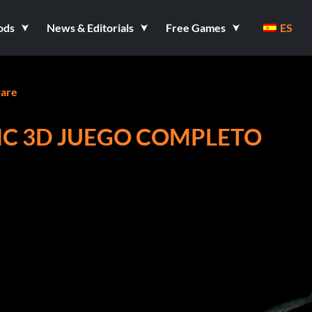
ods
News & Editorials
Free Games
ES
are
IC 3D JUEGO COMPLETO