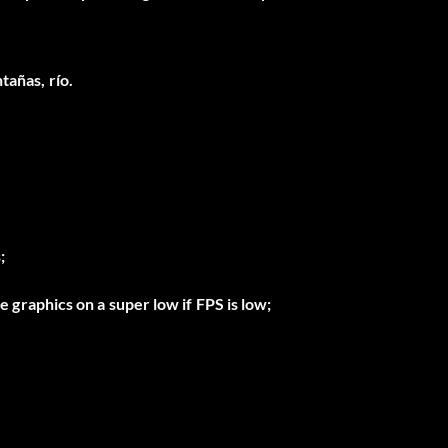
tañas, río.
;
ce graphics on a super low if FPS is low;