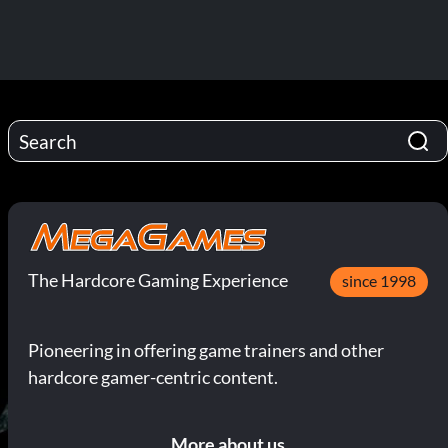
The Hardcore Gaming Experience
since 1998
Pioneering in offering game trainers and other
hardcore gamer-centric content.
More about us