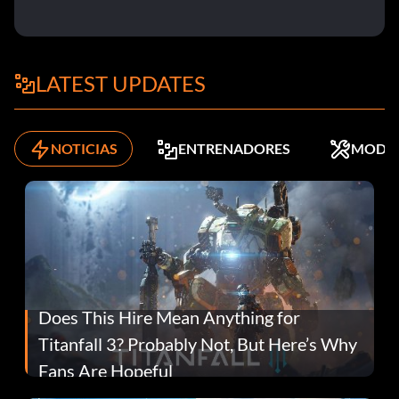
LATEST UPDATES
NOTICIAS
ENTRENADORES
MODS
Does This Hire Mean Anything for
Titanfall 3? Probably Not, But Here’s Why
Fans Are Hopeful