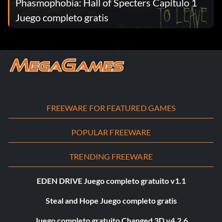
Phasmophobia: Hall of Specters Capítulo 1
Juego completo gratis
FREEWARE FOR FEATURED GAMES
POPULAR FREEWARE
TRENDING FREEWARE
EDEN DRIVE Juego completo gratuito v1.1
Steal and Hope Juego completo gratis
Juego completo gratuito Changed 3D v4.2.6