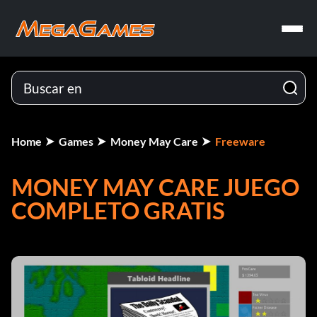
Home
Games
Money May Care
Freeware
MONEY MAY CARE JUEGO
COMPLETO GRATIS