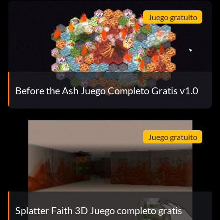
Juego gratuito
Before the Ash Juego Completo Gratis v1.0
Juego gratuito
Splatter Faith 3D Juego completo gratis