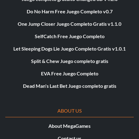
Do No Harm Free Juego Completo v0.7
One Jump Closer Juego Completo Gratis v1.1.0
SelfCatch Free Juego Completo
Let Sleeping Dogs Lie Juego Completo Gratis v1.0.1
Split & Chew Juego completo gratis
EVA Free Juego Completo
Dead Man's Last Bet Juego completo gratis
ABOUT US
About MegaGames
Contact us