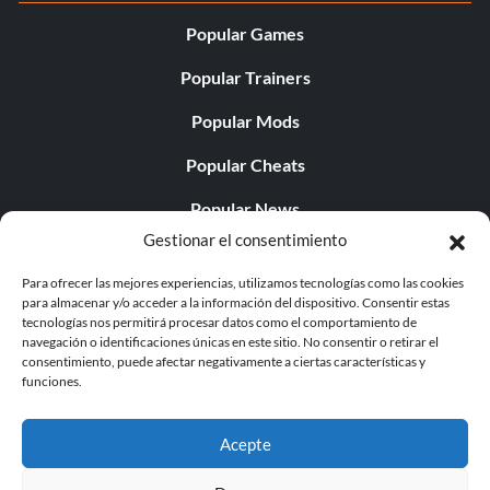
Popular Games
Popular Trainers
Popular Mods
Popular Cheats
Popular News
Gestionar el consentimiento
Popular Editorials
Para ofrecer las mejores experiencias, utilizamos tecnologías como las cookies
Popular Free Games
para almacenar y/o acceder a la información del dispositivo. Consentir estas
tecnologías nos permitirá procesar datos como el comportamiento de
LATEST UPDATES
navegación o identificaciones únicas en este sitio. No consentir o retirar el
consentimiento, puede afectar negativamente a ciertas características y
funciones.
Does This Hire Mean Anything for Tit...
Acepte