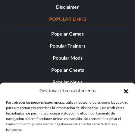
Disclaimer
POPULAR LINKS
Popular Games
Popular Trainers
Popular Mods
Popular Cheats
Popular News
Gestionar el consentimiento
Popular Editorials
Para ofrecer las mejores experiencias, utilizamos tecnologías como las cookies
Popular Free Games
para almacenar y/o acceder a la información del dispositivo. Consentir estas
tecnologías nos permitirá procesar datos como el comportamiento de
LATEST UPDATES
navegación o identificaciones únicas en este sitio. No consentir o retirar el
consentimiento, puede afectar negativamente a ciertas características y
funciones.