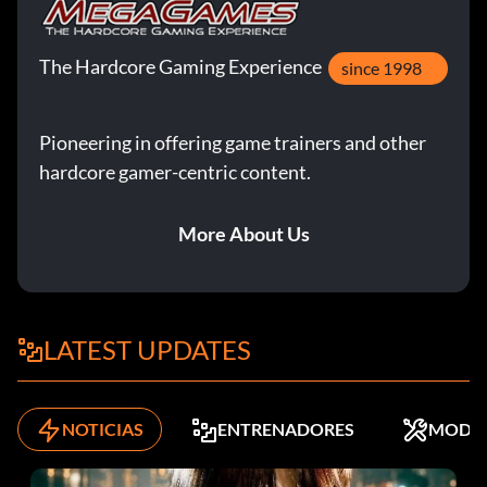
The Hardcore Gaming Experience
since 1998
Pioneering in offering game trainers and other
hardcore gamer-centric content.
More About Us
LATEST UPDATES
NOTICIAS
ENTRENADORES
MODS