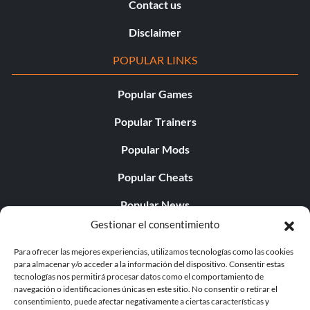
Contact us
Disclaimer
POPULAR LINKS
Popular Games
Popular Trainers
Popular Mods
Popular Cheats
Popular News
Gestionar el consentimiento
Popular Editorials
Para ofrecer las mejores experiencias, utilizamos tecnologías como las cookies
Popular Free Games
para almacenar y/o acceder a la información del dispositivo. Consentir estas
tecnologías nos permitirá procesar datos como el comportamiento de
LATEST UPDATES
navegación o identificaciones únicas en este sitio. No consentir o retirar el
consentimiento, puede afectar negativamente a ciertas características y