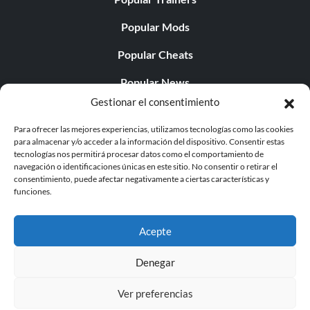
Popular Mods
Popular Cheats
Popular News
Gestionar el consentimiento
Popular Editorials
Para ofrecer las mejores experiencias, utilizamos tecnologías como las cookies
Popular Free Games
para almacenar y/o acceder a la información del dispositivo. Consentir estas
tecnologías nos permitirá procesar datos como el comportamiento de
LATEST UPDATES
navegación o identificaciones únicas en este sitio. No consentir o retirar el
consentimiento, puede afectar negativamente a ciertas características y
funciones.
Gothic 1 Remake Players Get a Long L...
Acepte
Denegar
© 1998 - 2026 MegaGames.com All rights reserved
Ver preferencias
Privacy Policy
Terms of Service
Manage Cookie