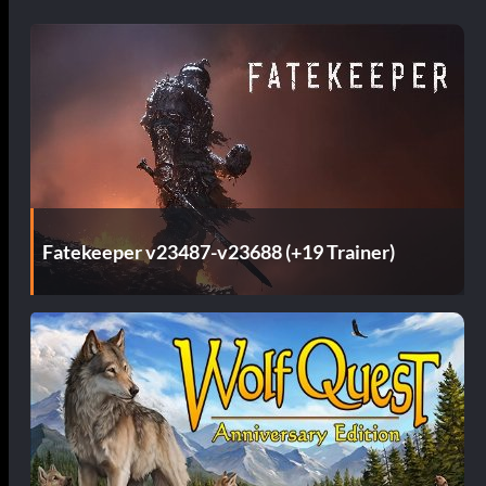
Fatekeeper v23487-v23688 (+19 Trainer)