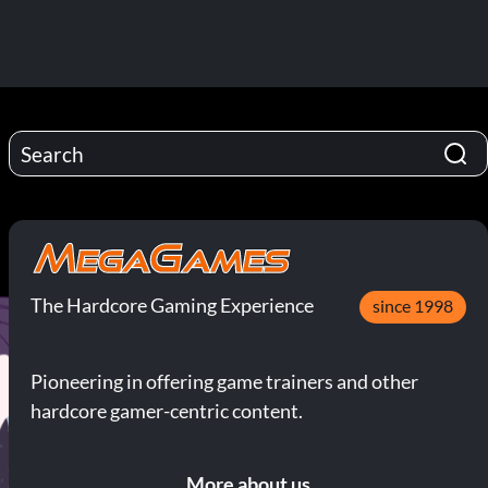
The Hardcore Gaming Experience
since 1998
Pioneering in offering game trainers and other
hardcore gamer-centric content.
More about us