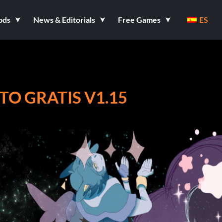
ods
News & Editorials
Free Games
ES
O GRATIS V1.15