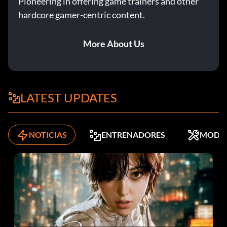
Pioneering in offering game trainers and other
hardcore gamer-centric content.
More About Us
LATEST UPDATES
NOTICIAS
ENTRENADORES
MODS