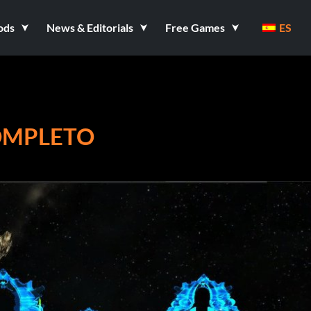
ods
News & Editorials
Free Games
ES
OMPLETO