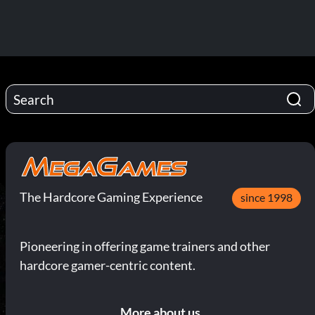
The Hardcore Gaming Experience
since 1998
Pioneering in offering game trainers and other
hardcore gamer-centric content.
More about us