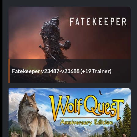
Fatekeeper v23487-v23688 (+19 Trainer)