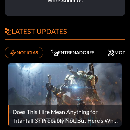
More About Us
LATEST UPDATES
NOTICIAS
ENTRENADORES
MODS
Does This Hire Mean Anything for
Titanfall 3? Probably Not, But Here’s Why
Fans Are Hopeful