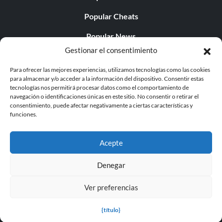
Popular Cheats
Popular News
Gestionar el consentimiento
Popular Editorials
Para ofrecer las mejores experiencias, utilizamos tecnologías como las cookies
Popular Free Games
para almacenar y/o acceder a la información del dispositivo. Consentir estas
tecnologías nos permitirá procesar datos como el comportamiento de
LATEST UPDATES
navegación o identificaciones únicas en este sitio. No consentir o retirar el
consentimiento, puede afectar negativamente a ciertas características y
funciones.
Does This Hire Mean Anything for Tit...
Acepte
Denegar
© 1998 - 2026 MegaGames.com All rights reserved
Ver preferencias
Privacy Policy
Terms of Service
Manage Cookie
Settings
{título}