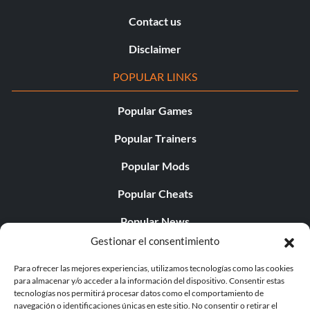
Contact us
Disclaimer
POPULAR LINKS
Popular Games
Popular Trainers
Popular Mods
Popular Cheats
Popular News
Gestionar el consentimiento
Popular Editorials
Para ofrecer las mejores experiencias, utilizamos tecnologías como las cookies
Popular Free Games
para almacenar y/o acceder a la información del dispositivo. Consentir estas
tecnologías nos permitirá procesar datos como el comportamiento de
LATEST UPDATES
navegación o identificaciones únicas en este sitio. No consentir o retirar el