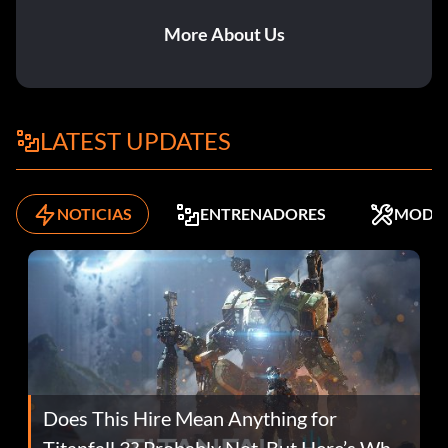
More About Us
LATEST UPDATES
NOTICIAS
ENTRENADORES
MODS
Does This Hire Mean Anything for
Titanfall 3? Probably Not, But Here’s Why