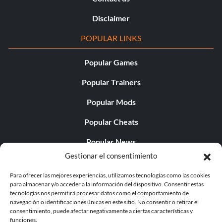
Disclaimer
POPULAR LINKS
Popular Games
Popular Trainers
Popular Mods
Popular Cheats
Popular News
Gestionar el consentimiento
Popular Editorials
Para ofrecer las mejores experiencias, utilizamos tecnologías como las cookies
Popular Free Games
para almacenar y/o acceder a la información del dispositivo. Consentir estas
tecnologías nos permitirá procesar datos como el comportamiento de
LATEST UPDATES
navegación o identificaciones únicas en este sitio. No consentir o retirar el
consentimiento, puede afectar negativamente a ciertas características y
funciones.