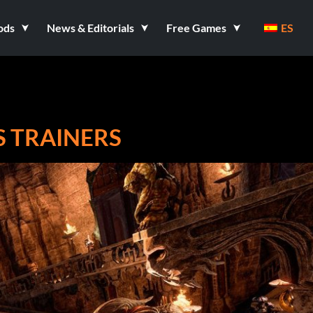
ods
News & Editorials
Free Games
ES
S TRAINERS