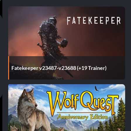
Fatekeeper v23487-v23688 (+19 Trainer)