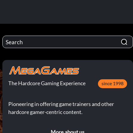
The Hardcore Gaming Experience
since 1998
Pioneering in offering game trainers and other
hardcore gamer-centric content.
More about us