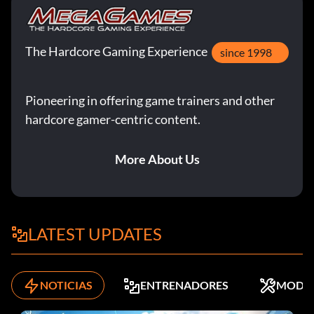
The Hardcore Gaming Experience
since 1998
Pioneering in offering game trainers and other
hardcore gamer-centric content.
More About Us
LATEST UPDATES
NOTICIAS
ENTRENADORES
MODS