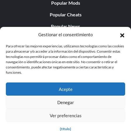
Popular Mods
Popular Cheats
Popular News
Gestionar el consentimiento
Popular Editorials
Para ofrecer las mejores experiencias, utilizamos tecnologías como las cookies
Popular Free Games
para almacenar y/o acceder a la información del dispositivo. Consentir estas
tecnologías nos permitirá procesar datos como el comportamiento de
LATEST UPDATES
navegación o identificaciones únicas en este sitio. No consentir o retirar el
consentimiento, puede afectar negativamente a ciertas características y
funciones.
Palworld Now Has Two Separate Mobile...
Acepte
Denegar
© 1998 - 2026 MegaGames.com All rights reserved
Ver preferencias
Privacy Policy
Terms of Service
Manage Cookie
Settings
{título}