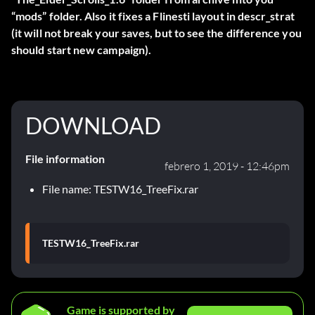
“mods” folder. Also it fixes a Flinesti layout in descr_strat
(it will not break your saves, but to see the difference you
should start new campaign).
DOWNLOAD
File information
febrero 1, 2019 - 12:46pm
File name: TESTW16_TreeFix.rar
TESTW16_TreeFix.rar
Game is supported by