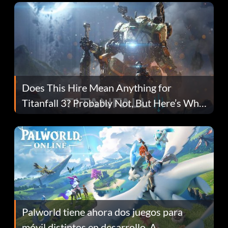
Does This Hire Mean Anything for
Titanfall 3? Probably Not, But Here’s Why
Fans Are Hopeful
Palworld tiene ahora dos juegos para
móvil distintos en desarrollo. A