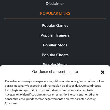
Disclaimer
POPULAR LINKS
Popular Games
Popular Trainers
Popular Mods
Popular Cheats
Popular News
Gestionar el consentimiento
Popular Editorials
Para ofrecer las mejores experiencias, utilizamos tecnologías como las cookies
Popular Free Games
para almacenar y/o acceder a la información del dispositivo. Consentir estas
tecnologías nos permitirá procesar datos como el comportamiento de
LATEST UPDATES
navegación o identificaciones únicas en este sitio. No consentir o retirar el
consentimiento, puede afectar negativamente a ciertas características y
funciones.
Palworld ya cuenta con dos versiones para móvil