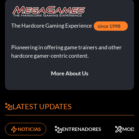
The Hardcore Gaming Experience
since 1998
Pioneering in offering game trainers and other
hardcore gamer-centric content.
More About Us
LATEST UPDATES
NOTICIAS
ENTRENADORES
MODS