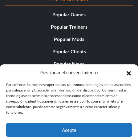
Popular Games
Popular Trainers
Popular Mods
Popular Cheats
Popular News
Gestionar el consentimiento
Popular Editorials
Para ofrecer las mejores experiencias, utilizamos tecnologías como las cookies
Popular Free Games
para almacenar y/o acceder a la información del dispositivo. Consentir estas
tecnologías nos permitirá procesar datos como el comportamiento de
LATEST UPDATES
navegación o identificaciones únicas en este sitio. No consentir o retirar el
consentimiento, puede afectar negativamente a ciertas características y
funciones.
Gothic 1 Remake Players Get a Long L...
Acepte