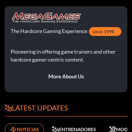
The Hardcore Gaming Experience
since 1998
Pioneering in offering game trainers and other
hardcore gamer-centric content.
More About Us
LATEST UPDATES
NOTICIAS
ENTRENADORES
MODS