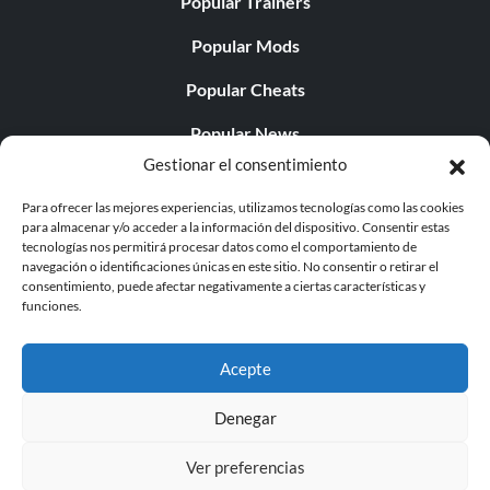
Popular Trainers
Popular Mods
Popular Cheats
Popular News
Gestionar el consentimiento
Popular Editorials
Para ofrecer las mejores experiencias, utilizamos tecnologías como las cookies
Popular Free Games
para almacenar y/o acceder a la información del dispositivo. Consentir estas
tecnologías nos permitirá procesar datos como el comportamiento de
LATEST UPDATES
navegación o identificaciones únicas en este sitio. No consentir o retirar el
consentimiento, puede afectar negativamente a ciertas características y
funciones.
Does This Hire Mean Anything for Tit...
Acepte
Denegar
© 1998 - 2026 MegaGames.com All rights reserved
Ver preferencias
Privacy Policy
Terms of Service
Manage Cookie