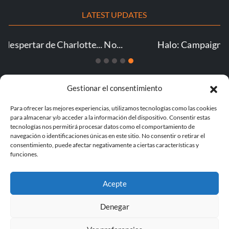
LATEST UPDATES
Halo: Campaign Evolved v1.0-v2026072...
Gestionar el consentimiento
© 1998 - 2026 MegaGames.com All rights reserved
Para ofrecer las mejores experiencias, utilizamos tecnologías como las cookies
para almacenar y/o acceder a la información del dispositivo. Consentir estas
Privacy Policy
Terms of Service
Manage Cookie
tecnologías nos permitirá procesar datos como el comportamiento de
Settings
navegación o identificaciones únicas en este sitio. No consentir o retirar el
consentimiento, puede afectar negativamente a ciertas características y
funciones.
Acepte
Denegar