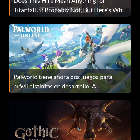
Does This Hire Mean Anything for
Titanfall 3? Probably Not, But Here’s Why
Fans Are Hopeful
Palworld tiene ahora dos juegos para
móvil distintos en desarrollo. A
continuación te explicamos por qué.