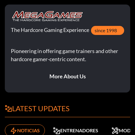
The Hardcore Gaming Experience
since 1998
Pioneering in offering game trainers and other
hardcore gamer-centric content.
More About Us
LATEST UPDATES
NOTICIAS
ENTRENADORES
MODS