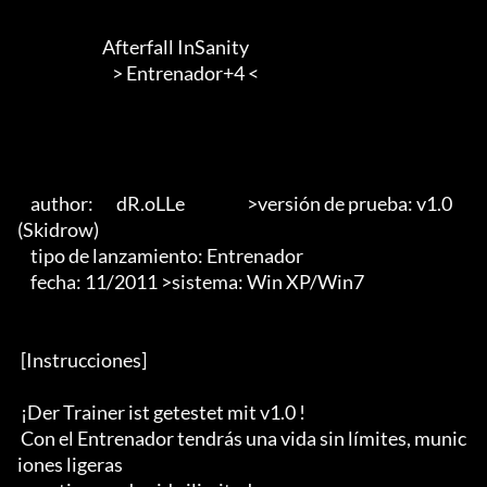
                          Afterfall InSanity

                             > Entrenador+4 <        

    author:       dR.oLLe                   >versión de prueba: v1.0 
(Skidrow)

    tipo de lanzamiento: Entrenador

    fecha: 11/2011 >sistema: Win XP/Win7

 [Instrucciones]

 ¡Der Trainer ist getestet mit v1.0 !

 Con el Entrenador tendrás una vida sin límites, munic
iones ligeras
