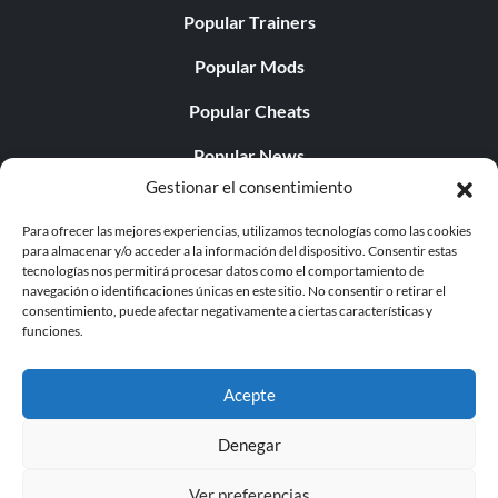
Popular Trainers
Popular Mods
Popular Cheats
Popular News
Gestionar el consentimiento
Popular Editorials
Para ofrecer las mejores experiencias, utilizamos tecnologías como las cookies
Popular Free Games
para almacenar y/o acceder a la información del dispositivo. Consentir estas
tecnologías nos permitirá procesar datos como el comportamiento de
LATEST UPDATES
navegación o identificaciones únicas en este sitio. No consentir o retirar el
consentimiento, puede afectar negativamente a ciertas características y
funciones.
Gothic 1 Remake Players Get a Long L...
Acepte
Denegar
© 1998 - 2026 MegaGames.com All rights reserved
Ver preferencias