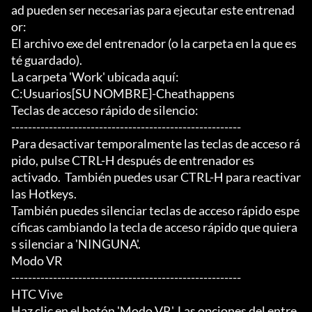
ad pueden ser necesarias para ejecutar este entrenad
or:

El archivo exe del entrenador (o la carpeta en la que es
té guardado).

La carpeta 'Work' ubicada aquí:

C:Usuarios[SU NOMBRE]-Cheathappens

Teclas de acceso rápido de silencio:

-------------------------------------------------------

Para desactivar temporalmente las teclas de acceso rá
pido, pulse CTRL-H después de entrenador es

activado.  También puedes usar CTRL-H para reactivar 
las Hotkeys.

También puedes silenciar teclas de acceso rápido espe
cíficas cambiando la tecla de acceso rápido que quiera
s silenciar a 'NINGUNA'.

Modo VR

-------------------------------------------------------

HTC Vive

Haz clic en el botón 'Modo VR'. Las opciones del entre