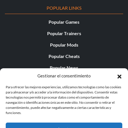
POPULAR LINKS
Popular Games
Popular Trainers
Popular Mods
Popular Cheats
Popular News
Gestionar el consentimiento
Popular Editorials
Para ofrecer las mejores experiencias, utilizamos tecnologías como las cookies
Popular Free Games
para almacenar y/o acceder a la información del dispositivo. Consentir estas
tecnologías nos permitirá procesar datos como el comportamiento de
LATEST UPDATES
navegación o identificaciones únicas en este sitio. No consentir o retirar el
consentimiento, puede afectar negativamente a ciertas características y
funciones.
Palworld ya cuenta con dos versiones para móvil
independientes...