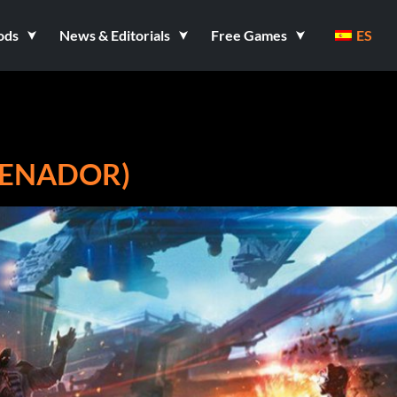
ods
News & Editorials
Free Games
ES
RENADOR)