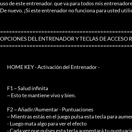
uso de este entrenador. que va para todos mis entrenadores
De nuevo. ¡Si este entrenador no funciona para usted utili
=============================================
OPCIONES DEL ENTRENADOR Y TECLAS DE ACCESO R
=============================================
        HOME KEY - Activación del Entrenador -

        F1 ~ Salud infinita

        ~ Esto te mantiene vivo y bien.

        F2 ~ Añadir/Aumentar - Puntuaciones

        ~ Mientras estás en el juego pulsa esta tecla para aumentar tus Puntuaciones.

        - Luego mata algo para ver el efecto

        - Cada vez que pulses esta tecla aumentará tu puntuación.
