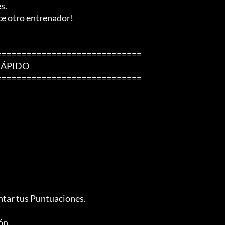
.

ce otro entrenador!

============================

ÁPIDO

============================
