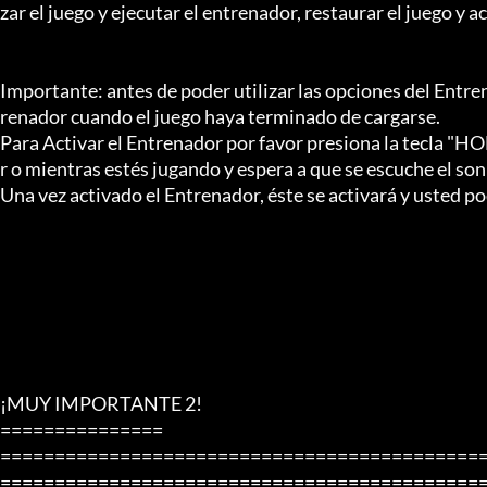
zar el juego y ejecutar el entrenador, restaurar el juego y ac
Importante: antes de poder utilizar las opciones del Entr
renador cuando el juego haya terminado de cargarse.

Para Activar el Entrenador por favor presiona la tecla "H
r o mientras estés jugando y espera a que se escuche el soni
Una vez activado el Entrenador, éste se activará y usted po
¡MUY IMPORTANTE 2!

===============

============================================
=============================================