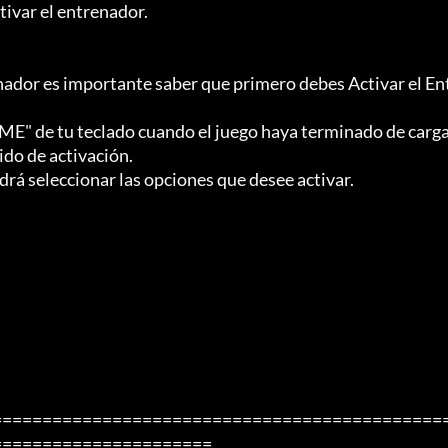
tivar el entrenador.

enador es importante saber que primero debes Activar el En
OME" de tu teclado cuando el juego haya terminado de carg
do de activación.

drá seleccionar las opciones que desee activar.

=============================================
=====================
