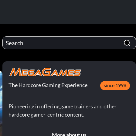
The Hardcore Gaming Experience
since 1998
Pioneering in offering game trainers and other
hardcore gamer-centric content.
More about us