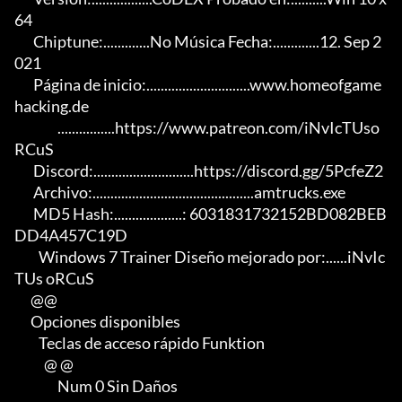
64

       Chiptune:.............No Música Fecha:.............12. Sep 2
021

       Página de inicio:.............................www.homeofgame
hacking.de

                ................https://www.patreon.com/iNvIcTUso
RCuS

       Discord:............................https://discord.gg/5PcfeZ2

       Archivo:.............................................amtrucks.exe

       MD5 Hash:...................: 6031831732152BD082BEB
DD4A457C19D

         Windows 7 Trainer Diseño mejorado por:......iNvIc
TUs oRCuS

      @@

      Opciones disponibles

         Teclas de acceso rápido Funktion

           @ @

                Num 0 Sin Daños
