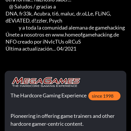
     @ Saludos / gracias a

 DNA, fr33k, Acubra, ti6, maluc, dr.oLLe, FLiNG, 

 dEViATED, d!zzler, Psych                    

                y a toda la comunidad alemana de gamehacking

 Únete a nosotros en www.homeofgamehacking.de

 NFO creado por iNvIcTUs oRCuS

 Última actualización... 04/2021
The Hardcore Gaming Experience
since 1998
Pioneering in offering game trainers and other
hardcore gamer-centric content.