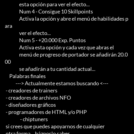
                esta opción para ver el efecto...

                Num 4 - Consigue 10 Skillpoints

                Activa la opción y abre el menú de habilidades p
ara

                ver el efecto...

                Num 5 - +20.000 Exp. Puntos

                Activa esta opción y cada vez que abras el

                menú de progreso de portador se añadirán 20.0
00

                se añadirán a tu cantidad actual...

     Palabras finales

            ---> Actualmente estamos buscando <--- 

 - creadores de trainers 

 - creadores de archivos NFO 

 - diseñadores gráficos 

 - programadores de HTML y/o PHP                       

                 - chiptuners

 si crees que puedes apoyarnos de cualquier 

 otra forma... háznoslo saber...
