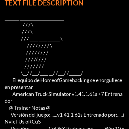
TEXT FILE DESCRIPTION
_______ ______________________

                     / / / \

                    / / / \

                   / / / ____ ____ ______ \

                          / / / / / / / / \

                         / / / / / / / /

                        / / / // / / /

                       / / / / / / /

                   \__/ /___/____ __/ /___/ /______/

         El equipo de HomeofGamehacking se enorgullece 
en presentar

         American Truck Simulator v1.41.1.61s +7 Entrena
dor

     @ Trainer Notas @

       Versión del juego:......v1.41.1.61s Entrenado por:.....i
NvIcTUs oRCuS

       Versión:.................CoDEX Probado en:..........Win 10 x