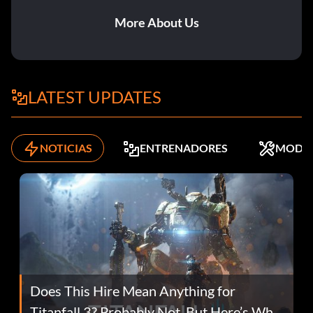
More About Us
LATEST UPDATES
NOTICIAS
ENTRENADORES
MODS
Does This Hire Mean Anything for
Titanfall 3? Probably Not, But Here’s Why