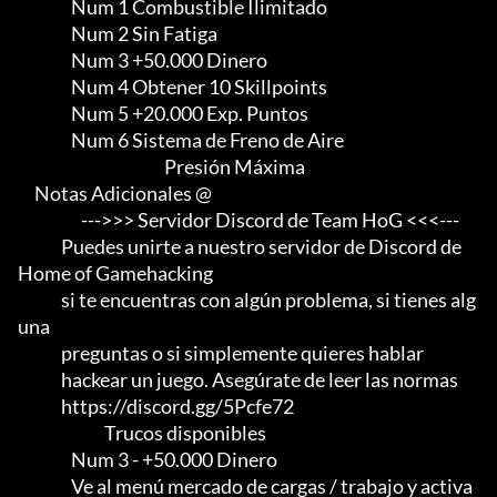
                Num 1 Combustible Ilimitado

                Num 2 Sin Fatiga

                Num 3 +50.000 Dinero

                Num 4 Obtener 10 Skillpoints

                Num 5 +20.000 Exp. Puntos

                Num 6 Sistema de Freno de Aire

                                            Presión Máxima

     Notas Adicionales @

                   --->>> Servidor Discord de Team HoG <<<---

             Puedes unirte a nuestro servidor de Discord de 
Home of Gamehacking

             si te encuentras con algún problema, si tienes alg
una

             preguntas o si simplemente quieres hablar

             hackear un juego. Asegúrate de leer las normas

             https://discord.gg/5Pcfe72

                          Trucos disponibles

                Num 3 - +50.000 Dinero

                Ve al menú mercado de cargas / trabajo y activa
