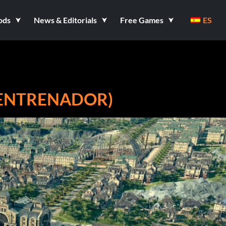
ods
News & Editorials
Free Games
ES
1 ENTRENADOR)