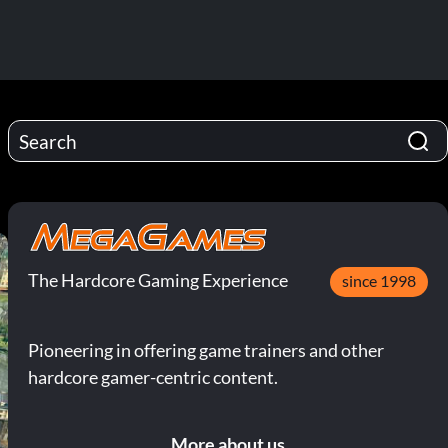
The Hardcore Gaming Experience
since 1998
Pioneering in offering game trainers and other
hardcore gamer-centric content.
More about us