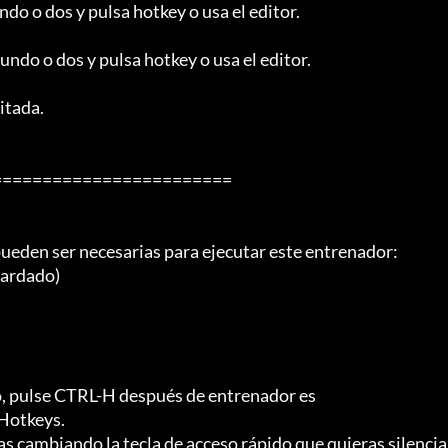
do o dos y pulsa hotkey o usa el editor.

ndo o dos y pulsa hotkey o usa el editor.

tada.

=======================

pueden ser necesarias para ejecutar este entrenador:

uardado)

o, pulse CTRL-H después de entrenador es

Hotkeys.

s cambiando la tecla de acceso rápido que quieras silenciar