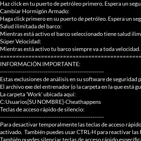
Haz click en tu puerto de petróleo primero. Espera un segun
Cambiar Hormigón Armado:

Haga click primero en su puerto de petróleo. Espera un segu
Salud ilimitada del barco:

Mientras está activo el barco seleccionado tiene salud ilimi
Súper Velocidad:

Mientras está activo tu barco siempre va a toda velocidad.

=============================================
INFORMACIÓN IMPORTANTE:

-------------------------------------------------------

Estas exclusiones de análisis en su software de seguridad 
El archivo exe del entrenador (o la carpeta en la que está g
La carpeta 'Work' ubicada aquí:

C:Usuarios[SU NOMBRE]-Cheathappens

Teclas de acceso rápido de silencio:

-------------------------------------------------------

Para desactivar temporalmente las teclas de acceso rápid
activado.  También puedes usar CTRL-H para reactivar las 
También puedes silenciar teclas de acceso rápido específica