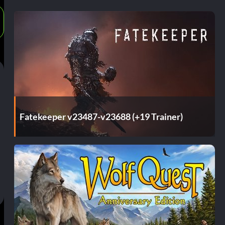
Fatekeeper v23487-v23688 (+19 Trainer)