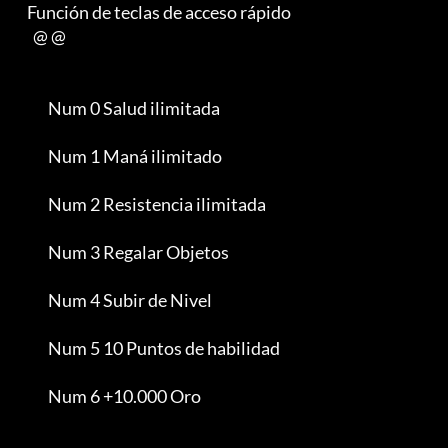
         Función de teclas de acceso rápido

           @ @

                Num 0 Salud ilimitada

                Num 1 Maná ilimitado

                Num 2 Resistencia ilimitada

                Num 3 Regalar Objetos

                Num 4 Subir de Nivel

                Num 5 10 Puntos de habilidad

                Num 6 +10.000 Oro
