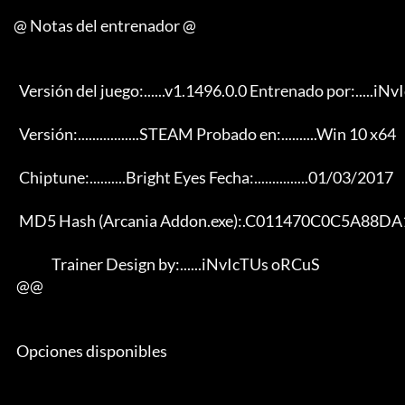
     @ Notas del entrenador @

       Versión del juego:......v1.1496.0.0 Entrenado por:.....iNvIcTUs oRCuS

       Versión:.................STEAM Probado en:..........Win 10 x64

       Chiptune:..........Bright Eyes Fecha:...............01/03/2017

       MD5 Hash (Arcania Addon.exe):.C011470C0C5A88DA1CCA876D0AFFB2DB

                   Trainer Design by:......iNvIcTUs oRCuS

      @@

      Opciones disponibles
