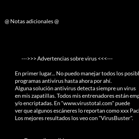
     @ Notas adicionales @

                       --->>> Advertencias sobre virus <<<---

                En primer lugar... No puedo manejar todos los posibles

                programas antivirus hasta ahora por ahí.                 

                Alguna solución antivirus detecta siempre un virus

                en mis zapatillas. Todos mis entrenadores están empaquetados

                y/o encriptadas. En "www.virustotal.com" puede

                ver que algunos escáneres lo reportan como xxx Packed.      

                Los mejores resultados los veo con "VirusBuster".           
