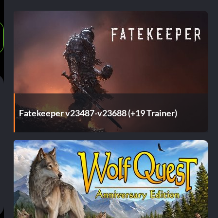
Fatekeeper v23487-v23688 (+19 Trainer)