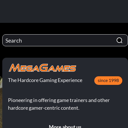
The Hardcore Gaming Experience
since 1998
Pioneering in offering game trainers and other
hardcore gamer-centric content.
More about us