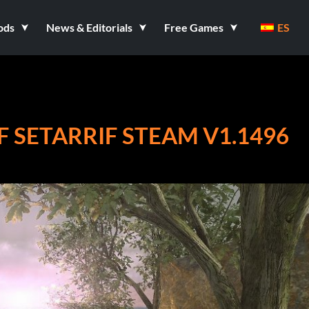
ods
News & Editorials
Free Games
ES
OF SETARRIF STEAM V1.1496