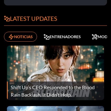
LATEST UPDATES
NOTICIAS
ENTRENADORES
MODS
Shift Up’s CEO Responded to the Blood
Rain Backlash. It Didn’t Help.