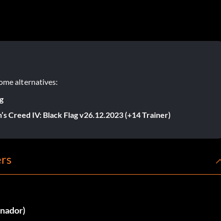
ome alternatives:
ag
n’s Creed IV: Black Flag v26.12.2023 (+14 Trainer)
ers
enador)