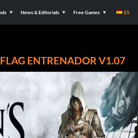
ods
News & Editorials
Free Games
ES
K FLAG ENTRENADOR V1.07