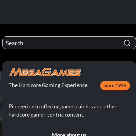
The Hardcore Gaming Experience
since 1998
Pioneering in offering game trainers and other
hardcore gamer-centric content.
More about us