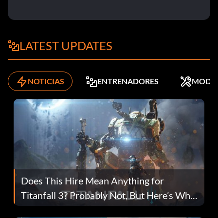
LATEST UPDATES
NOTICIAS
ENTRENADORES
MODS
Does This Hire Mean Anything for
Titanfall 3? Probably Not, But Here’s Why
Fans Are Hopeful