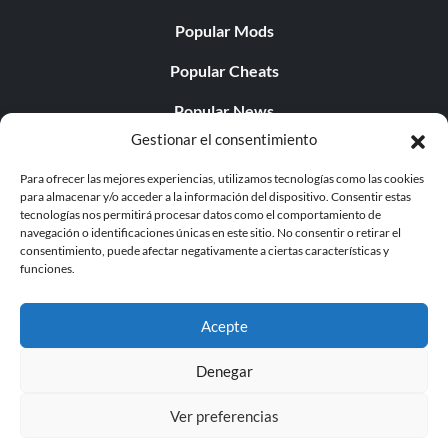
Popular Mods
Popular Cheats
Popular News
Gestionar el consentimiento
Popular Editorials
Para ofrecer las mejores experiencias, utilizamos tecnologías como las cookies
Popular Free Games
para almacenar y/o acceder a la información del dispositivo. Consentir estas
tecnologías nos permitirá procesar datos como el comportamiento de
LATEST UPDATES
navegación o identificaciones únicas en este sitio. No consentir o retirar el
consentimiento, puede afectar negativamente a ciertas características y
funciones.
Does This Hire Mean Anything for Tit...
Acepte
Denegar
© 1998 - 2026 MegaGames.com All rights reserved
Ver preferencias
Privacy Policy
Terms of Service
Manage Cookie