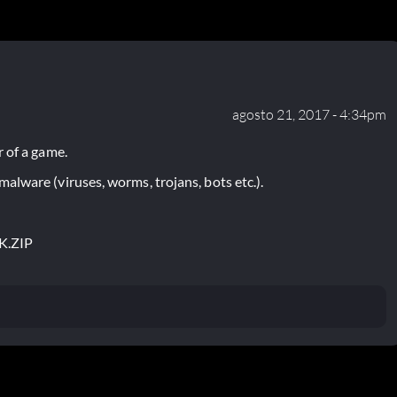
agosto 21, 2017 - 4:34pm
 of a game.
lware (viruses, worms, trojans, bots etc.).
K.ZIP