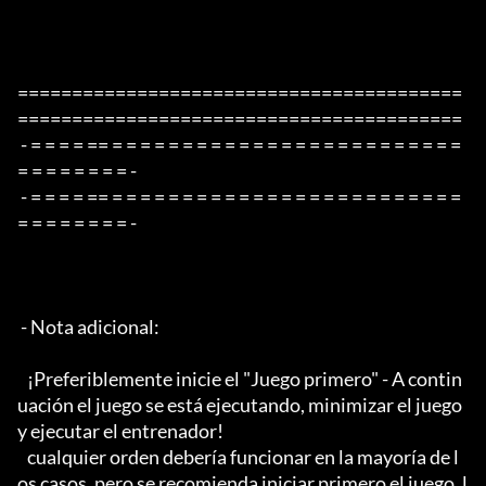
=========================================
=========================================

 - = = = = == = = = = = = = = = = = = = = = = = = = = = = = = = 
= = = = = = = = -

 - = = = = == = = = = = = = = = = = = = = = = = = = = = = = = = 
= = = = = = = = -

 - Nota adicional:

   ¡Preferiblemente inicie el "Juego primero" - A contin
uación el juego se está ejecutando, minimizar el juego 
y ejecutar el entrenador!

   cualquier orden debería funcionar en la mayoría de l
os casos, pero se recomienda iniciar primero el juego, l