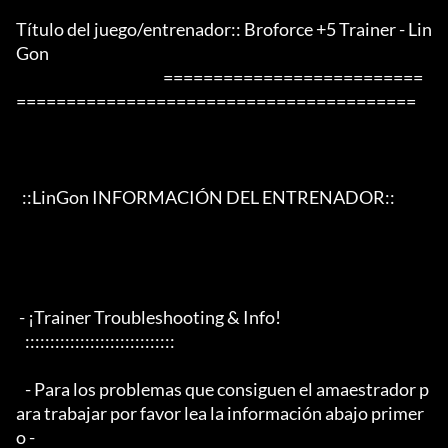
Título del juego/entrenador:: Broforce +5 Trainer - Lin
Gon

                                                 ==========================
========================================

  ::LinGon INFORMACIÓN DEL ENTRENADOR::

 - ¡Trainer Troubleshooting & Info!

   ::::::::::::::::::::::::::::::

   - Para los problemas que consiguen el amaestrador p
ara trabajar por favor lea la información abajo primer
o -
