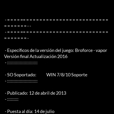
 - = = = = == = = = = = = = = = = = = = = = = = = = = = = = = = 
= = = = = = = - -

 - = = = = == = = = = = = = = = = = = = = = = = = = = = = = = = 
= = = = = = = -

 - Específicos de la versión del juego: Broforce - vapor 
Versión final Actualización 2016

 - ::::::::::::::::::::::::

 - SO Soportado:             WIN 7/8/10 Soporte

 - ::::::::::::::::::::::::

 - Publicado: 12 de abril de 2013

 - :::::::::

 - Puesta al día: 14 de julio
