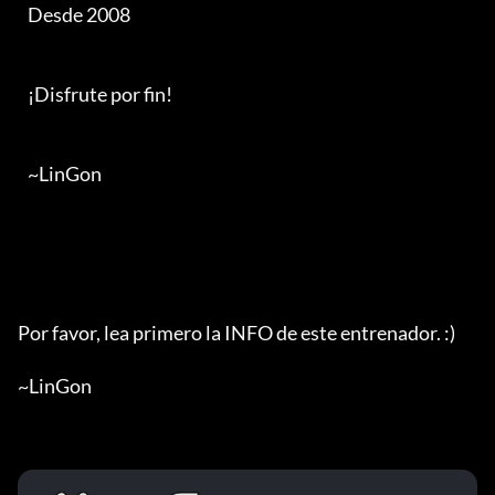
   Desde 2008

   ¡Disfrute por fin!

   ~LinGon

Por favor, lea primero la INFO de este entrenador. :)

~LinGon