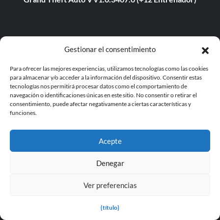
ABOUT US
Gestionar el consentimiento
About MegaGames
Para ofrecer las mejores experiencias, utilizamos tecnologías como las cookies
para almacenar y/o acceder a la información del dispositivo. Consentir estas
Contact us
tecnologías nos permitirá procesar datos como el comportamiento de
navegación o identificaciones únicas en este sitio. No consentir o retirar el
Disclaimer
consentimiento, puede afectar negativamente a ciertas características y
funciones.
POPULAR LINKS
Acepte
Popular Games
Denegar
Popular Trainers
Popular Mods
Ver preferencias
Popular Cheats
{título}