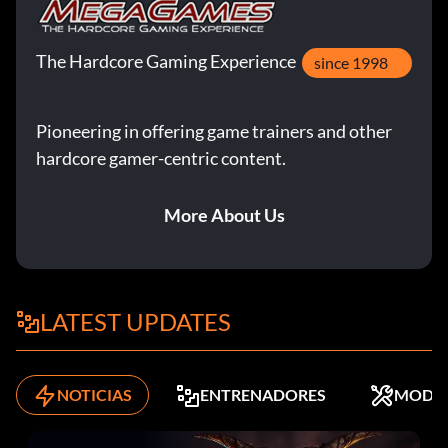
The Hardcore Gaming Experience
since 1998
Pioneering in offering game trainers and other
hardcore gamer-centric content.
More About Us
LATEST UPDATES
NOTICIAS
ENTRENADORES
MODS