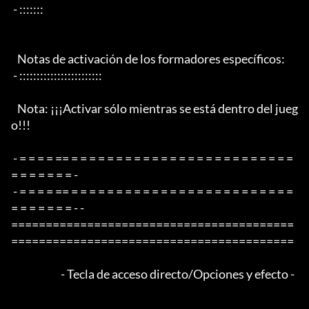
 - :::::::

   Notas de activación de los formadores específicos:

 - ::::::::::::::::::::::::

   Nota: ¡¡¡Activar sólo mientras se está dentro del jueg
o!!!

 - = = = = == = = = = = = = = = = = = = = = = = = = = = = = = = 
= = = = = = = -

 - = = = = == = = = = = = = = = = = = = = = = = = = = = = = = = 
= = = = = = = - -

=========================================
=========================================

                        - Tecla de acceso directo/Opciones y efecto -
