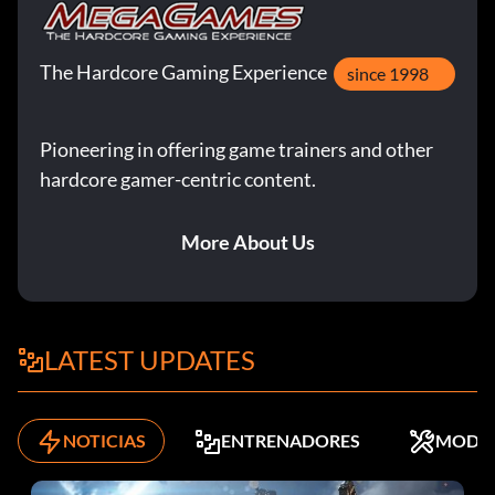
The Hardcore Gaming Experience
since 1998
Pioneering in offering game trainers and other
hardcore gamer-centric content.
More About Us
LATEST UPDATES
NOTICIAS
ENTRENADORES
MODS